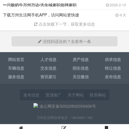
一只酸奶牛万州万达/天生城兼职急聘兼职
2026-2-10
下载万州生活网手机APP，访问网站更快捷
今天
点击加载下一节，获取更多信息
没找到适合的？去发布一条
网站首页
人才信息
房产信息
供求信息
车辆信息
交友信息
招生信息
转让信息
服务信息
资讯索引
关注微信
发布信息
发布信息
置顶推广
关于网站
联系网站
渝公网安备50022802000406号
万州生活网业务电话：189-8353-1163