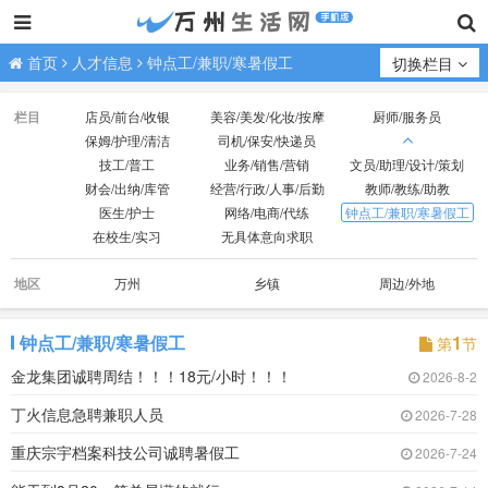
首页
人才信息
钟点工/兼职/寒暑假工
切换栏目
栏目
店员/前台/收银
美容/美发/化妆/按摩
厨师/服务员
保姆/护理/清洁
司机/保安/快递员
技工/普工
业务/销售/营销
文员/助理/设计/策划
财会/出纳/库管
经营/行政/人事/后勤
教师/教练/助教
医生/护士
网络/电商/代练
钟点工/兼职/寒暑假工
在校生/实习
无具体意向求职
地区
万州
乡镇
周边/外地
钟点工/兼职/寒暑假工
1
第
节
金龙集团诚聘周结！！！18元/小时！！！
2026-8-2
丁火信息急聘兼职人员
2026-7-28
重庆宗宇档案科技公司诚聘暑假工
2026-7-24