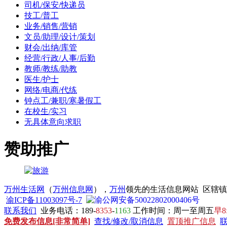
司机/保安/快递员
技工/普工
业务/销售/营销
文员/助理/设计/策划
财会/出纳/库管
经营/行政/人事/后勤
教师/教练/助教
医生/护士
网络/电商/代练
钟点工/兼职/寒暑假工
在校生/实习
无具体意向求职
赞助推广
万州生活网
（
万州信息网
），
万州
领先的生活信息网站 区辖
渝ICP备11003097号-7
渝公网安备50022802000406号
联系我们
业务电话：189-
8353
-
1163
工作时间：周一至周五
早8
免费发布信息[非常简单]
查找/修改/取消信息
置顶推广信息