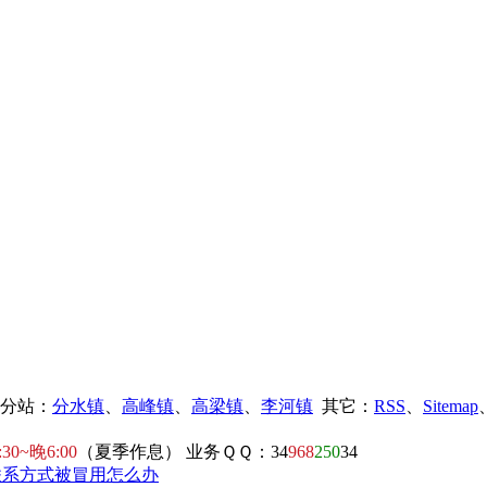
镇分站：
分水镇
、
高峰镇
、
高梁镇
、
李河镇
其它：
RSS
、
Sitemap
:30~晚6:00
（夏季作息） 业务ＱＱ：34
968
250
34
联系方式被冒用怎么办