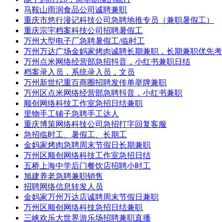
马鞍山雨润食品公司诚聘兼职
重庆市悠行漫记科技公司急聘地推专员（兼职暑假工）
重庆宗宇档案科技公司招聘暑假工
万州大型电子厂急聘暑假工/临时工
万州万达广场金妈家烤肉诚聘长期兼职，长期兼职优先考
万州点米网络经营部急招抖音，小红书兼职日结
档案录入员，系统录入员，文员
万州新世纪重百商圈招聘发传单举牌兼职
万州区点米网络经营部急聘抖音，小红书兼职
顺创网络科技工作室急招日结兼职
里物手工铺子急聘手工达人
重庆博策网络科技公司急招打字回复客服
急招临时工、暑假工、长期工
金妈家烤肉急聘周末节假日长期兼职
万州区顺创网络科技工作室急招日结
五桥上海中学后门餐饮店招聘小时工
旭建养老急聘兼职销售
招聘网络信息转发人员
金妈家万州万达店诚聘周末节假日兼职
万州区顺创网络科技急招日结兼职
三峡欢乐大世界游乐场招聘兼职直播