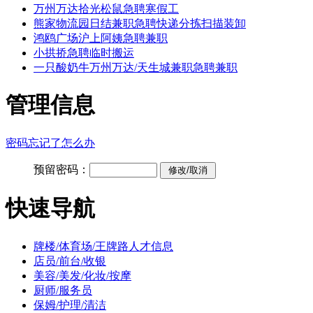
万州万达拾光松鼠急聘寒假工
熊家物流园日结兼职急聘快递分拣扫描装卸
鸿鸥广场沪上阿姨急聘兼职
小拱挢急聘临时搬运
一只酸奶牛万州万达/天生城兼职急聘兼职
管理信息
密码忘记了怎么办
预留密码：
快速导航
牌楼/体育场/王牌路人才信息
店员/前台/收银
美容/美发/化妆/按摩
厨师/服务员
保姆/护理/清洁