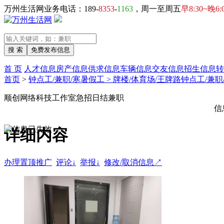
万州生活网业务电话：189-
8353
-
1163
，周一至周五
早8:30~晚6:
首 页
人才信息
房产信息
供求信息
车辆信息
交友信息
招生信息
转
首页
>
钟点工/兼职/寒暑假工 > 牌楼/体育场/王牌路钟点工/兼
顺创网络科技工作室急招日结兼职
信
详细内容
办理置顶推广
评论↓
举报↓
修改/取消信息↗