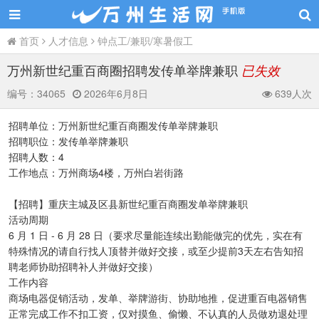
首页
人才信息
钟点工/兼职/寒暑假工
万州新世纪重百商圈招聘发传单举牌兼职
已失效
编号：
34065
2026年6月8日
639人次
招聘单位：万州新世纪重百商圈发传单举牌兼职
招聘职位：发传单举牌兼职
招聘人数：4
工作地点：万州商场4楼，万州白岩街路
【招聘】重庆主城及区县新世纪重百商圈发单举牌兼职
活动周期
6 月 1 日 - 6 月 28 日（要求尽量能连续出勤能做完的优先，实在有
特殊情况的请自行找人顶替并做好交接，或至少提前3天左右告知招
聘老师协助招聘补人并做好交接）
工作内容
商场电器促销活动，发单、举牌游街、协助地推，促进重百电器销售
正常完成工作不扣工资，仅对摸鱼、偷懒、不认真的人员做劝退处理