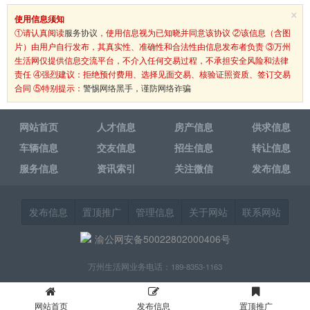
×
使用信息须知
①请认真阅读
服务协议
，使用信息视为已知晓并同意该协议 ②该信息（含图
片）由用户自行发布，其真实性、准确性和合法性由信息发布者负责 ③万州
生活网仅提供信息交流平台，不介入任何交易过程，不承担安全风险和法律
责任 ④强烈建议：拒绝预付费用、选择见面交易、核验证照资质、签订交易
合同 ⑤特别提示：
警惕网络黑手，谨防网络诈骗
网站首页
人才信息
房产信息
供求信息
车辆信息
交友信息
招生信息
转让信息
服务信息
资讯索引
关注微信
发布信息
发布信息
置顶推广
管理信息
关于网站
联系网站
渝公网安备50022802000406号
万州生活网业务电话：189-8353-1163
网站首页
发布信息
置顶推广