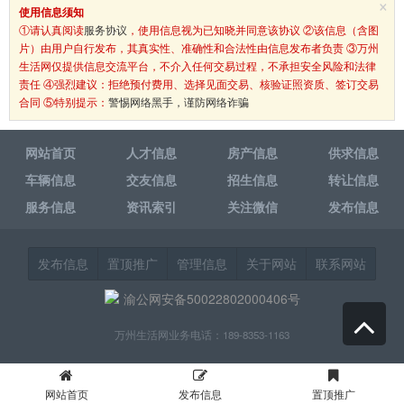
×
使用信息须知
①请认真阅读
服务协议
，使用信息视为已知晓并同意该协议 ②该信息（含图
片）由用户自行发布，其真实性、准确性和合法性由信息发布者负责 ③万州
生活网仅提供信息交流平台，不介入任何交易过程，不承担安全风险和法律
责任 ④强烈建议：拒绝预付费用、选择见面交易、核验证照资质、签订交易
合同 ⑤特别提示：
警惕网络黑手，谨防网络诈骗
网站首页
人才信息
房产信息
供求信息
车辆信息
交友信息
招生信息
转让信息
服务信息
资讯索引
关注微信
发布信息
发布信息
置顶推广
管理信息
关于网站
联系网站
渝公网安备50022802000406号
万州生活网业务电话：189-8353-1163
网站首页
发布信息
置顶推广