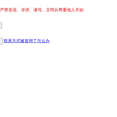
严禁造谣、诽谤、谩骂，文明从尊重他人开始
联系方式被冒用了怎么办