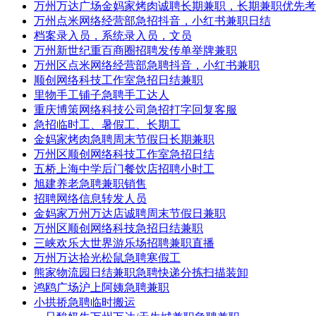
万州万达广场金妈家烤肉诚聘长期兼职，长期兼职优先考
万州点米网络经营部急招抖音，小红书兼职日结
档案录入员，系统录入员，文员
万州新世纪重百商圈招聘发传单举牌兼职
万州区点米网络经营部急聘抖音，小红书兼职
顺创网络科技工作室急招日结兼职
里物手工铺子急聘手工达人
重庆博策网络科技公司急招打字回复客服
急招临时工、暑假工、长期工
金妈家烤肉急聘周末节假日长期兼职
万州区顺创网络科技工作室急招日结
五桥上海中学后门餐饮店招聘小时工
旭建养老急聘兼职销售
招聘网络信息转发人员
金妈家万州万达店诚聘周末节假日兼职
万州区顺创网络科技急招日结兼职
三峡欢乐大世界游乐场招聘兼职直播
万州万达拾光松鼠急聘寒假工
熊家物流园日结兼职急聘快递分拣扫描装卸
鸿鸥广场沪上阿姨急聘兼职
小拱挢急聘临时搬运