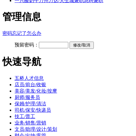
一只酸奶牛万州万达/天生城兼职急聘兼职
管理信息
密码忘记了怎么办
预留密码：
快速导航
五桥人才信息
店员/前台/收银
美容/美发/化妆/按摩
厨师/服务员
保姆/护理/清洁
司机/保安/快递员
技工/普工
业务/销售/营销
文员/助理/设计/策划
财会/出纳/库管