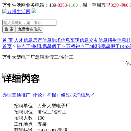
万州生活网业务电话：189-
8353
-
1163
，周一至周五
早8:30~晚6:
首 页
人才信息
房产信息
供求信息
车辆信息
交友信息
招生信息
转
首页
>
钟点工/兼职/寒暑假工 > 五桥钟点工/兼职/寒暑假工
[
RS
万州大型电子厂急聘暑假工/临时工
信
详细内容
办理置顶推广
评论↓
举报↓
修改/取消信息↗
招聘单位：万州大型电子厂
招聘职位：暑假工/临时工
招聘人数：100
工作地点：五桥
薪资描述：4500-5000元/月