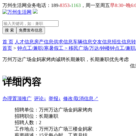
万州生活网业务电话：189-
8353
-
1163
，周一至周五
早8:30~晚6:
首 页
人才信息
房产信息
供求信息
车辆信息
交友信息
招生信息
转
首页
>
钟点工/兼职/寒暑假工 > 移民广场/万达/钟楼钟点工/兼
万州万达广场金妈家烤肉诚聘长期兼职，长期兼职优先考虑
信
详细内容
办理置顶推广
评论↓
举报↓
修改/取消信息↗
招聘单位：万州万达广场金妈家烤肉
招聘职位：长期兼职
招聘人数：2
工作地点：万州万达广场三楼金妈家
薪资描述：15元每小时，工资月结