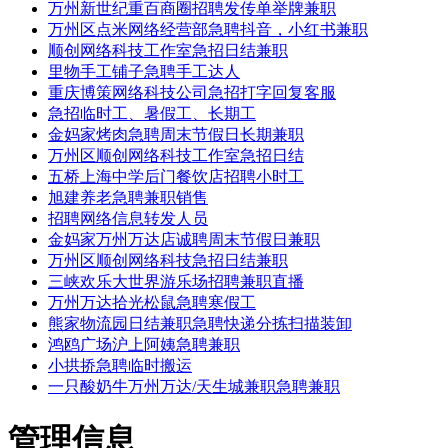
万州新世纪重百商圈招聘发传单举牌兼职
万州区点米网络经营部急聘抖音，小红书兼职
顺创网络科技工作室急招日结兼职
里物手工铺子急聘手工达人
重庆博策网络科技公司急招打字回复客服
急招临时工、暑假工、长期工
金妈家烤肉急聘周末节假日长期兼职
万州区顺创网络科技工作室急招日结
五桥上海中学后门餐饮店招聘小时工
旭建养老急聘兼职销售
招聘网络信息转发人员
金妈家万州万达店诚聘周末节假日兼职
万州区顺创网络科技急招日结兼职
三峡欢乐大世界游乐场招聘兼职直播
万州万达拾光松鼠急聘寒假工
熊家物流园日结兼职急聘快递分拣扫描装卸
鸿鸥广场沪上阿姨急聘兼职
小拱挢急聘临时搬运
一只酸奶牛万州万达/天生城兼职急聘兼职
管理信息