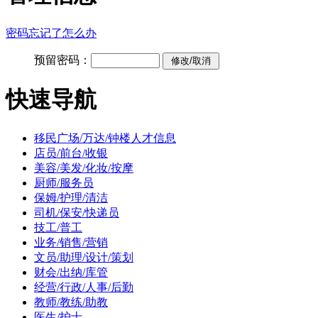
密码忘记了怎么办
预留密码：
快速导航
移民广场/万达/钟楼人才信息
店员/前台/收银
美容/美发/化妆/按摩
厨师/服务员
保姆/护理/清洁
司机/保安/快递员
技工/普工
业务/销售/营销
文员/助理/设计/策划
财会/出纳/库管
经营/行政/人事/后勤
教师/教练/助教
医生/护士