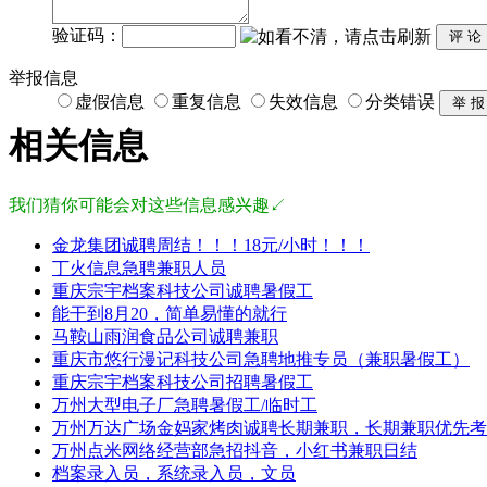
验证码：
举报信息
虚假信息
重复信息
失效信息
分类错误
相关信息
我们猜你可能会对这些信息感兴趣↙
金龙集团诚聘周结！！！18元/小时！！！
丁火信息急聘兼职人员
重庆宗宇档案科技公司诚聘暑假工
能干到8月20，简单易懂的就行
马鞍山雨润食品公司诚聘兼职
重庆市悠行漫记科技公司急聘地推专员（兼职暑假工）
重庆宗宇档案科技公司招聘暑假工
万州大型电子厂急聘暑假工/临时工
万州万达广场金妈家烤肉诚聘长期兼职，长期兼职优先考
万州点米网络经营部急招抖音，小红书兼职日结
档案录入员，系统录入员，文员