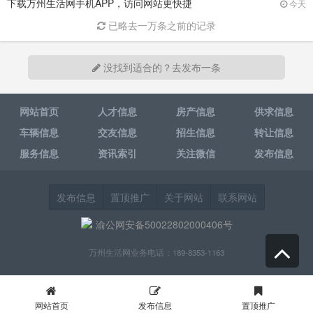
下载万州生活网手机APP，访问网站更快捷
今天
已略去一万条之前的记录
没找到适合的？去发布一条
网站首页
人才信息
房产信息
供求信息
车辆信息
交友信息
招生信息
转让信息
服务信息
资讯索引
关注微信
发布信息
发布信息
置顶推广
关于网站
联系网站
渝公网安备50022802000406号
万州生活网业务电话：189-8353-1163
网站首页
发布信息
置顶推广