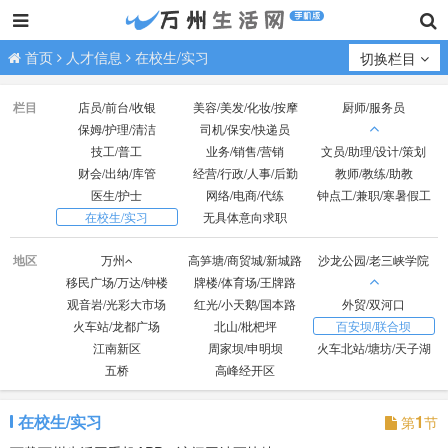
首页
人才信息
在校生/实习
切换栏目
栏目
店员/前台/收银
美容/美发/化妆/按摩
厨师/服务员
保姆/护理/清洁
司机/保安/快递员
技工/普工
业务/销售/营销
文员/助理/设计/策划
财会/出纳/库管
经营/行政/人事/后勤
教师/教练/助教
医生/护士
网络/电商/代练
钟点工/兼职/寒暑假工
在校生/实习
无具体意向求职
地区
万州
高笋塘/商贸城/新城路
沙龙公园/老三峡学院
移民广场/万达/钟楼
牌楼/体育场/王牌路
观音岩/光彩大市场
红光/小天鹅/国本路
外贸/双河口
火车站/龙都广场
北山/枇杷坪
百安坝/联合坝
江南新区
周家坝/申明坝
火车北站/塘坊/天子湖
五桥
高峰经开区
在校生/实习
1
第
节