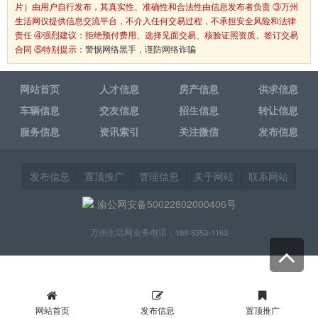
片）由用户自行发布，其真实性、准确性和合法性由信息发布者负责 ③万州
生活网仅提供信息交流平台，不介入任何交易过程，不承担安全风险和法律
责任 ④强烈建议：拒绝预付费用、选择见面交易、核验证照资质、签订交易
合同 ⑤特别提示：
警惕网络黑手，谨防网络诈骗
网站首页
人才信息
房产信息
供求信息
车辆信息
交友信息
招生信息
转让信息
服务信息
资讯索引
关注微信
发布信息
发布信息
置顶推广
管理信息
关于网站
联系网站
渝公网安备50022802000406号
万州生活网业务电话：189-8353-1163
网站首页
发布信息
置顶推广