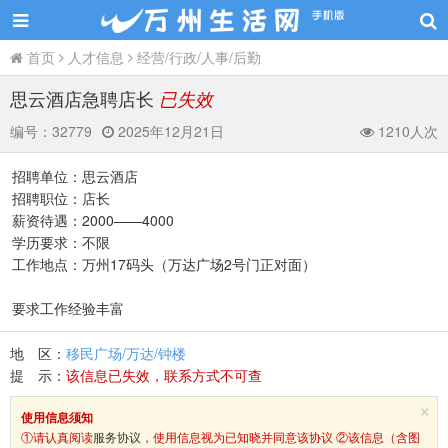
首页
人才信息
经营/行政/人事/后勤
思云酒店急聘店长
已失效
编号：
32779
2025年12月21日
1210人次
招聘单位：思云酒店
招聘职位：店长
薪资待遇：2000——4000
学历要求：不限
工作地点：万州17码头（万达广场2号门正对面）
要求工作经验丰富
地 区：
移民广场/万达/钟楼
提 示：
该信息已失效，联系方式不可查
×
使用信息须知
①请认真阅读
服务协议
，使用信息视为已知晓并同意该协议 ②该信息（含图