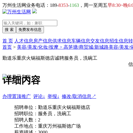
万州生活网业务电话：189-
8353
-
1163
，周一至周五
早8:30~晚6:
首 页
人才信息
房产信息
供求信息
车辆信息
交友信息
招生信息
转
首页
>
美容/美发/化妆/按摩 > 高笋塘/商贸城/新城路美容/美发/
勤道乐重庆火锅福斯德店诚聘服务员，洗碗工
信
详细内容
办理置顶推广
评论↓
举报↓
修改/取消信息↗
招聘单位：勤道乐重庆火锅福斯德店
招聘职位：服务员，洗碗工
招聘人数：2
工作地点：重庆万州福斯德广场
薪资描述：3000