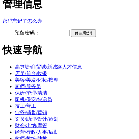
管理信息
密码忘记了怎么办
预留密码：
快速导航
高笋塘/商贸城/新城路人才信息
店员/前台/收银
美容/美发/化妆/按摩
厨师/服务员
保姆/护理/清洁
司机/保安/快递员
技工/普工
业务/销售/营销
文员/助理/设计/策划
财会/出纳/库管
经营/行政/人事/后勤
教师/教练/助教