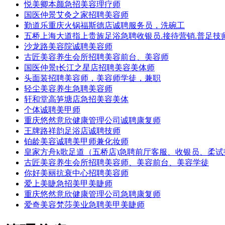
悦美卿本颜急招美容理疗师
国医仲景艾灸之家招聘美容师
勤道乐重庆火锅福斯德店诚聘服务员，洗碗工
五桥上海大道指上贵族足浴急聘收银员.接待营销.普足技师
沙龙路美容院诚聘美容师
古匠美容养生会所招聘美容前台、美容师
国医仲景t长江之星店招聘美容美体师
头面装招聘美容师，美容师学徒，兼职
轻尘美容养生急聘美容师
轩和堂高笋塘店急招美容美体
个体诚聘美甲师
重庆悠然意欣健康管理公司诚聘康复师
王牌路祥韵足浴店诚聘技师
铂龄美容诚聘美甲师兼化妆师
皇家方舟k歌足道（五桥店)急聘前厅客服、收银员、柔试
古匠美容养生会所招聘美容师、美容前台、美容学徒
你好美丽抗衰中心招聘美容师
爱上美睫急招美甲美睫师
重庆悠然意欣健康管理公司急聘康复师
爱奇美容梵莎美业急聘美甲美睫师