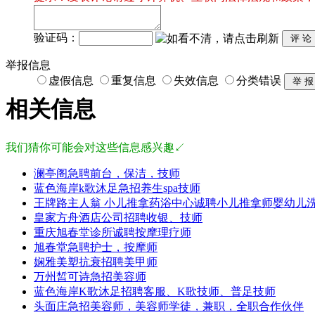
验证码：
举报信息
虚假信息
重复信息
失效信息
分类错误
相关信息
我们猜你可能会对这些信息感兴趣↙
澜亭阁急聘前台，保洁，技师
蓝色海岸k歌沐足急招养生spa技师
王牌路主人翁 小儿推拿药浴中心诚聘小儿推拿师婴幼儿
皇家方舟酒店公司招聘收银、技师
重庆旭春堂诊所诚聘按摩理疗师
旭春堂急聘护士，按摩师
娴雅美塑抗衰招聘美甲师
万州皙可诗急招美容师
蓝色海岸K歌沐足招聘客服、K歌技师、普足技师
头面庄急招美容师，美容师学徒，兼职，全职合作伙伴