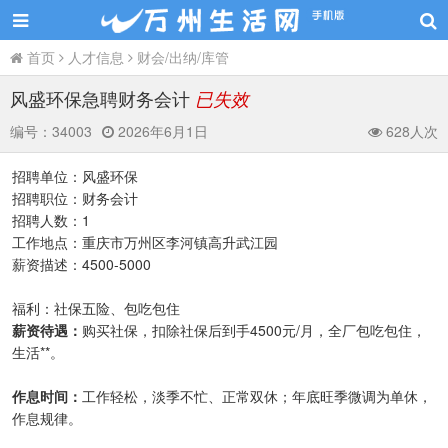
首页
人才信息
财会/出纳/库管
风盛环保急聘财务会计
已失效
编号：
34003
2026年6月1日
628人次
招聘单位：风盛环保
招聘职位：财务会计
招聘人数：1
工作地点：重庆市万州区李河镇高升武江园
薪资描述：4500-5000
福利：社保五险、包吃包住
薪资待遇：
购买社保，扣除社保后到手4500元/月，全厂包吃包住，
生活**。
作息时间：
工作轻松，淡季不忙、正常双休；年底旺季微调为单休，
作息规律。