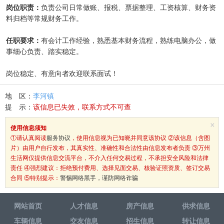
岗位职责：
负责公司日常做账、报税、票据整理、工资核算、财务资
料归档等常规财务工作。
任职要求：
有会计工作经验，熟悉基本财务流程，熟练电脑办公，做
事细心负责、踏实稳定。
岗位稳定、有意向者欢迎联系面试！
地 区：
李河镇
提 示：
该信息已失效，联系方式不可查
×
使用信息须知
①请认真阅读
服务协议
，使用信息视为已知晓并同意该协议 ②该信息（含图
片）由用户自行发布，其真实性、准确性和合法性由信息发布者负责 ③万州
生活网仅提供信息交流平台，不介入任何交易过程，不承担安全风险和法律
责任 ④强烈建议：拒绝预付费用、选择见面交易、核验证照资质、签订交易
合同 ⑤特别提示：
警惕网络黑手，谨防网络诈骗
网站首页
人才信息
房产信息
供求信息
车辆信息
交友信息
招生信息
转让信息