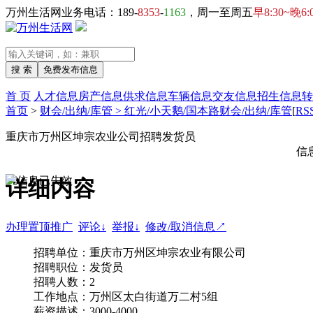
万州生活网业务电话：189-
8353
-
1163
，周一至周五
早8:30~晚6:
首 页
人才信息
房产信息
供求信息
车辆信息
交友信息
招生信息
转
首页
>
财会/出纳/库管 > 红光/小天鹅/国本路财会/出纳/库管
[
RS
重庆市万州区坤宗农业公司招聘发货员
信
详细内容
办理置顶推广
评论↓
举报↓
修改/取消信息↗
招聘单位：重庆市万州区坤宗农业有限公司
招聘职位：发货员
招聘人数：2
工作地点：万州区太白街道万二村5组
薪资描述：3000-4000