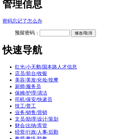
管理信息
密码忘记了怎么办
预留密码：
快速导航
红光/小天鹅/国本路人才信息
店员/前台/收银
美容/美发/化妆/按摩
厨师/服务员
保姆/护理/清洁
司机/保安/快递员
技工/普工
业务/销售/营销
文员/助理/设计/策划
财会/出纳/库管
经营/行政/人事/后勤
教师/教练/助教