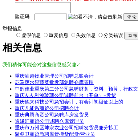
验证码：
举报信息
虚假信息
重复信息
失效信息
分类错误
相关信息
我们猜你可能会对这些信息感兴趣↙
重庆渝超物业管理公司招聘总账会计
苏马荡水果蔬菜批发部急聘仓库管理
中辉佳业重庆第二分公司急聘财务，资料，预算，行政文
重庆友友利鸿玻璃公司诚聘前台（开单）+发货
重庆德来科技公司急招会计，有会计初级证以上的
重庆凡能系商贸公司招聘会计
重庆典腾商贸公司急聘库房发货员
通泽汇商贸公司诚聘仓库管理员
重庆市万州区坤宗农业公司招聘发货员兼分拣工
聚鼎卫商贸急聘库管搬货配货/营业员