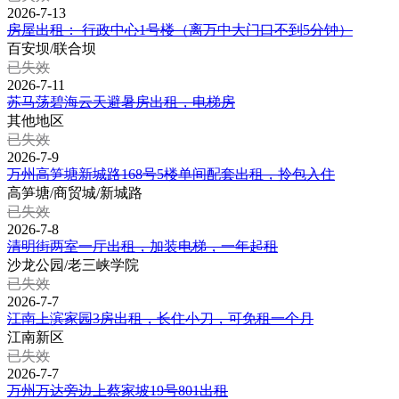
2026-7-13
房屋出租： 行政中心1号楼（离万中大门口不到5分钟）
百安坝/联合坝
已失效
2026-7-11
苏马荡碧海云天避暑房出租，电梯房
其他地区
已失效
2026-7-9
万州高笋塘新城路168号5楼单间配套出租，拎包入住
高笋塘/商贸城/新城路
已失效
2026-7-8
清明街两室一厅出租，加装电梯，一年起租
沙龙公园/老三峡学院
已失效
2026-7-7
江南上滨家园3房出租，长住小刀，可免租一个月
江南新区
已失效
2026-7-7
万州万达旁边上蔡家坡19号801出租