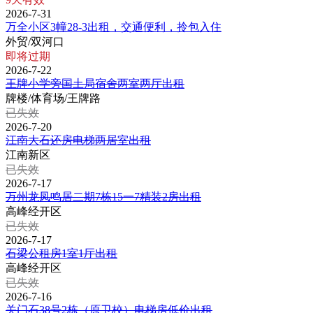
2026-7-31
万全小区3幢28-3出租，交通便利，拎包入住
外贸/双河口
即将过期
2026-7-22
王牌小学旁国土局宿舍两室两厅出租
牌楼/体育场/王牌路
已失效
2026-7-20
江南大石还房电梯两居室出租
江南新区
已失效
2026-7-17
万州龙凤鸣居二期7栋15一7精装2房出租
高峰经开区
已失效
2026-7-17
石梁公租房1室1厅出租
高峰经开区
已失效
2026-7-16
关门石38号2栋（原卫校）电梯房低价出租