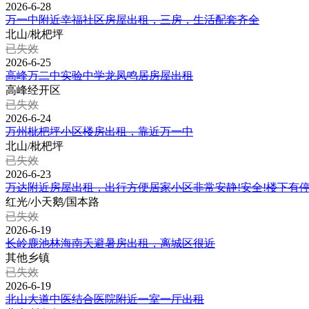
2026-6-28
万一中附近幸福社区房屋出租，三房，生活配套齐全
北山/枇杷坪
已失效
2026-6-25
高峰万二中实验中学龙凤鸣居房屋出租
高峰经开区
已失效
2026-6-24
万州枇杷坪小区楼房出租，靠近万一中
北山/枇杷坪
已失效
2026-6-23
万达附近房屋出租，出行方便居家小区非常安静!安全!楼下有
红光/小天鹅/国本路
已失效
2026-6-19
长岭鹿池林海南天避暑房出租，离城区很近
其他乡镇
已失效
2026-6-19
北山大道中医结合医院附近一室一厅出租