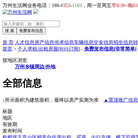
万州生活网业务电话：189-
8353
-
1163
，周一至周五
早8:30~晚6:
首 页
人才信息
房产信息
供求信息
车辆信息
交友信息
招生信息
转
首页
>
个人求租/出租房屋
[
RSS订阅
] -
免费发布信息[非常简单]
按地区浏览
万州
乡镇
周边/外地
全部信息
↓所示面积为建筑面积，最终以房产实测为准
▲置顶推广信息
标题
地区
有效期
发布时间
枇杷坪玉安小区精装自住房出租，买菜、出行方便，楼下可停