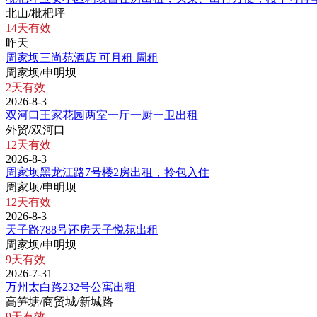
北山/枇杷坪
14天有效
昨天
周家坝三尚苑酒店 可月租 周租
周家坝/申明坝
2天有效
2026-8-3
双河口王家花园两室一厅一厨一卫出租
外贸/双河口
12天有效
2026-8-3
周家坝黑龙江路7号楼2房出租，拎包入住
周家坝/申明坝
12天有效
2026-8-3
天子路788号还房天子悦苑出租
周家坝/申明坝
9天有效
2026-7-31
万州太白路232号公寓出租
高笋塘/商贸城/新城路
9天有效