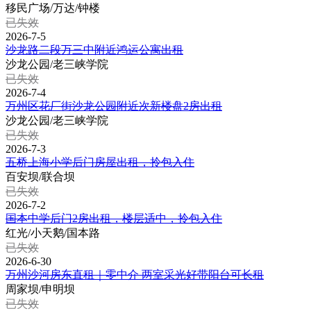
移民广场/万达/钟楼
已失效
2026-7-5
沙龙路二段万三中附近鸿运公寓出租
沙龙公园/老三峡学院
已失效
2026-7-4
万州区花厂街沙龙公园附近次新楼盘2房出租
沙龙公园/老三峡学院
已失效
2026-7-3
五桥上海小学后门房屋出租，拎包入住
百安坝/联合坝
已失效
2026-7-2
国本中学后门2房出租，楼层适中，拎包入住
红光/小天鹅/国本路
已失效
2026-6-30
万州沙河房东直租｜零中介 两室采光好带阳台可长租
周家坝/申明坝
已失效