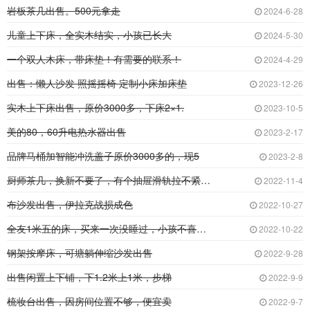
岩板茶几出售。500元拿走
2024-6-28
儿童上下床，全实木结实，小孩已长大
2024-5-30
一个双人木床，带床垫！有需要的联系！
2024-4-29
出售：懒人沙发 照摇摇椅 定制小床加床垫
2023-12-26
实木上下床出售，原价3000多，下床2×1.
2023-10-5
美的80，60升电热水器出售
2023-2-17
品牌马桶加智能冲洗盖子原价3000多的，现5
2023-2-8
厨师茶几，换新不要了，有个抽屉滑轨拉不紧。给
2022-11-4
布沙发出售，伊拉克战损成色
2022-10-27
全友1米五的床，买来一次没睡过，小孩不喜欢，
2022-10-22
钢架按摩床，可塘躺伸缩沙发出售
2022-9-28
出售闲置上下铺，下1.2米上1米，步梯
2022-9-9
梳妆台出售，因房间位置不够，便宜卖
2022-9-7