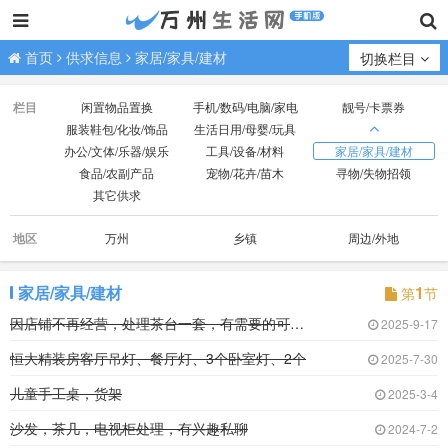
首页
供求信息
家居/家具/建材
切换栏目
栏目
闲置物品置换
手机/数码/电脑/家电
靓号/卡票券
服装鞋包/化妆/饰品
生活日用/母婴/玩具
办公/文体/乐器/娱乐
工具/设备/材料
家居/家具/建材
食品/农副产品
宠物/花卉/苗木
寻物/失物招领
其它供求
地区
万州
乡镇
周边/外地
家居/家具/建材
1
第
节
因店铺不再经营，处理茶台一套，有需要的可以联
2025-9-17
恒大精装房客厅吊灯、餐厅灯、3个卧室灯、2个
2025-7-30
儿童手工桌，货架
2025-3-4
沙发，茶几，电视柜处理，有兴趣私聊
2024-7-2