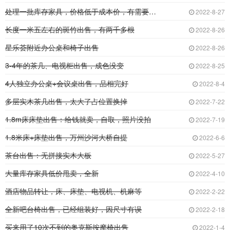
处理一批库存家具，价格低于成本价，有需要的可
2022-8-27
长度一米五左右的斑竹出售，有两千多根
2022-8-26
星乐荟附近办公桌和椅子出售
2022-8-26
3-4年的茶几、电视柜出售，成色没变
2022-8-25
4人独立办公桌+会议桌出售，品相完好
2022-8-4
多层实木茶几出售，太大了占位置换掉
2022-7-22
1.8m床床垫出售：给钱就卖，自取，照片没拍
2022-7-19
1.8米床+床垫出售，万州沙河大桥自提
2022-6-6
茶台出售：无拼接实木大板
2022-5-27
大量库存家具低价甩卖，全新
2022-4-10
酒店物品转让，床、床垫、电视机、机麻等
2022-2-22
全新吧台椅出售，已经组装好，因尺寸有误
2022-2-18
买来用了10次不到的奥克斯按摩椅出售
2022-1-4