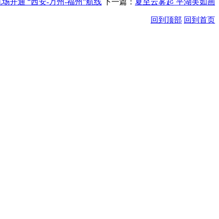
场开通 “西安-万州-福州”航线
下一篇：
夏至云雾起 平湖美如画
回到顶部
回到首页
、