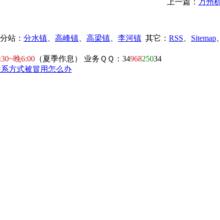
上一篇：
万州机
镇分站：
分水镇
、
高峰镇
、
高梁镇
、
李河镇
其它：
RSS
、
Sitemap
:30~晚6:00
（夏季作息） 业务ＱＱ：34
968
250
34
联系方式被冒用怎么办