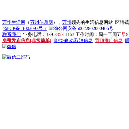
万州生活网
（
万州信息网
），
万州
领先的生活信息网站 区辖
渝ICP备11003097号-7
渝公网安备50022802000406号
联系我们
业务电话：189-
8353
-
1163
工作时间：周一至周五
早8
免费发布信息[非常简单]
查找/修改/取消信息
置顶推广信息