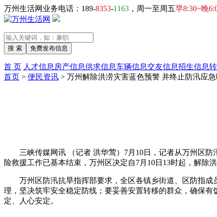
万州生活网业务电话：189-
8353
-
1163
，周一至周五
早8:30~晚6:
首 页
人才信息
房产信息
供求信息
车辆信息
交友信息
招生信息
转
首页
>
便民资讯
> 万州解除洪涝灾害蓝色预警 并终止防汛应
三峡传媒网讯 （记者 洪华莺）7月10日，记者从万州区
险救援工作已基本结束，万州区决定自7月10日13时起，解
万州区防汛抗旱指挥部要求，全区各镇乡街道、区防指成
理，坚决筑牢安全稳定防线；要妥善安置转移的群众，确保有
定、人心安定。