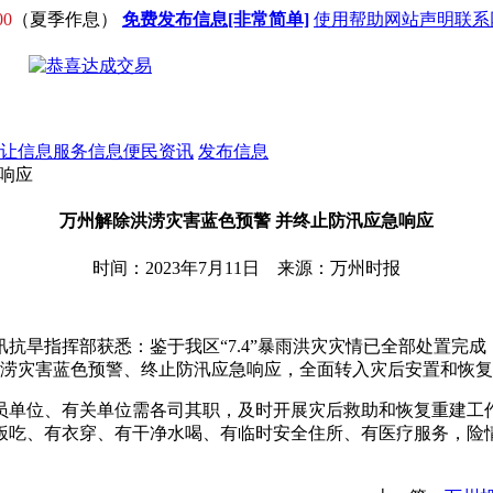
00
（夏季作息）
免费发布信息[非常简单]
使用帮助
网站声明
联系
让信息
服务信息
便民资讯
发布信息
急响应
万州解除洪涝灾害蓝色预警 并终止防汛应急响应
时间：2023年7月11日 来源：万州时报
防汛抗旱指挥部获悉：鉴于我区“7.4”暴雨洪灾灾情已全部处置
除洪涝灾害蓝色预警、终止防汛应急响应，全面转入灾后安置和恢
员单位、有关单位需各司其职，及时开展灾后救助和恢复重建工
饭吃、有衣穿、有干净水喝、有临时安全住所、有医疗服务，险