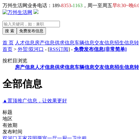
万州生活网业务电话：189-
8353
-
1163
，周一至周五
早8:30~晚6:
首 页
人才信息
房产信息
供求信息
车辆信息
交友信息
招生信息
转
首页
>
外贸/双河口
- [
RSS订阅
] -
免费发布信息[非常简单]
按栏目浏览
房产信息
人才信息
供求信息
车辆信息
交友信息
招生信息
转
全部信息
▲置顶推广信息，让效果更好
标题
地区
有效期
发布时间
双河口王家花园两室一厅一厨一卫出租