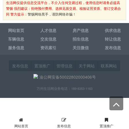
生活网仅提供信息交流平台，不介入任何交易过程，使用信息时请务必提高
警惕 强烈建议：拒绝预付费用、选择见面交易、核验证照资质、签订交易合
同 警方提示：
警惕网络黑手，谨防网络诈骗！
网站首页
人才信息
房产信息
供求信息
车辆信息
交友信息
招生信息
转让信息
服务信息
资讯索引
关注微信
发布信息
发布信息
置顶推广
管理信息
关于网站
联系网站
渝公网安备50022802000406号
万州生活网业务电话：189-8353-1163
网站首页
发布信息
置顶推广