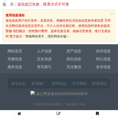
提 示：
该信息已失效，联系方式不可查
×
使用信息须知
该信息由用户自行发布，其真实性、准确性和合法性由信息发布者负责 万州
生活网仅提供信息交流平台，不介入任何交易过程，使用信息时请务必提高
警惕 强烈建议：拒绝预付费用、选择见面交易、核验证照资质、签订交易合
同 警方提示：
警惕网络黑手，谨防网络诈骗！
网站首页
人才信息
房产信息
供求信息
车辆信息
交友信息
招生信息
转让信息
服务信息
资讯索引
关注微信
发布信息
发布信息
置顶推广
管理信息
关于网站
联系网站
渝公网安备50022802000406号
万州生活网业务电话：189-8353-1163