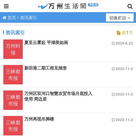
首页
资讯索引
切换栏目
资讯索引
1
第
节
夏至云雾起 平湖美如画
2024-6-23
万州时
报
新田港二期工程见雏形
2023-11-3
三峡都
市报
万州区双河口智慧农贸市场月底投入
2023-11-3
三峡都
使用 周边居
市报
万州再现吊脚楼
2023-11-3
三峡都
市报