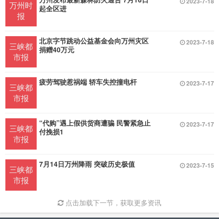
2023-7-18
万州时
起全区进
报
北京字节跳动公益基金会向万州灾区
2023-7-18
三峡都
捐赠40万元
市报
疲劳驾驶惹祸端 轿车失控撞电杆
2023-7-17
三峡都
市报
“代购”遇上假供货商遭骗 民警紧急止
2023-7-17
三峡都
付挽损1
市报
7月14日万州降雨 突破历史极值
2023-7-15
三峡都
市报
点击加载下一节，获取更多资讯