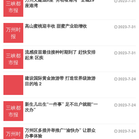
2023-7-31
三峡都
座港湾
市报
高山蜜桃迎丰收 甜蜜产业助增收
2023-7-31
万州时
报
流感疫苗最佳接种时期到了 赶快安排
2023-7-31
三峡都
起来 区疾
市报
建设国际黄金旅游带 打造世界级旅游
2023-7-24
目的地 2
新生儿出生“一件事” 足不出户就能“一
2023-7-24
三峡都
次办”
市报
万州区多措并举推广“渝快办” 让群众
2023-7-24
万州时
办事体验