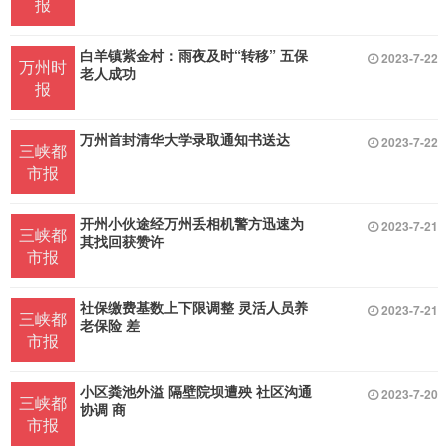
报
白羊镇紫金村：雨夜及时“转移” 五保
2023-7-22
万州时
老人成功
报
万州首封清华大学录取通知书送达
2023-7-22
三峡都
市报
开州小伙途经万州丢相机警方迅速为
2023-7-21
三峡都
其找回获赞许
市报
社保缴费基数上下限调整 灵活人员养
2023-7-21
三峡都
老保险 差
市报
小区粪池外溢 隔壁院坝遭殃 社区沟通
2023-7-20
三峡都
协调 商
市报