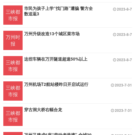
市民为孩子上学“找门路”遭骗 警方全
2023-8-7
三峡都
数追返3
市报
万州升级改造13个城区菜市场
2023-8-7
万州时
报
这些车辆在万开隧道超速50%以上
2023-8-7
三峡都
市报
万州机场T2航站楼昨日开启试运行
2023-7-31
三峡都
市报
穿古洞大桥右幅合龙
2023-7-31
三峡都
市报
万州又建成6座“劳动者港湾” 全城29