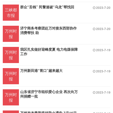
群众“丢钱” 民警速破“乌龙”帮找回
2023-7-20
三峡都
市报
济宁商务考察团赴万对接东西部协作
2023-7-20
万州时
消费帮扶 助
报
我区扎实做好迎峰度夏 电力电煤保障
2023-7-19
万州时
工作
报
万州新田港“胃口”越来越大
2023-7-19
万州时
报
山东省济宁市组织爱心企业 再次向万
2023-7-19
万州时
州捐赠一批
报
万州发布最新森林防火通告 7月16日