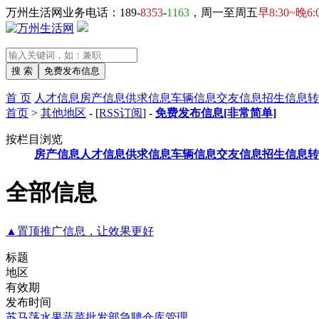
万州生活网业务电话：189-
8353
-
1163
，周一至周五
早8:30~晚6:
首 页
人才信息
房产信息
供求信息
车辆信息
交友信息
招生信息
转
首页
>
其他地区
- [
RSS订阅
] -
免费发布信息[非常简单]
按栏目浏览
房产信息
人才信息
供求信息
车辆信息
交友信息
招生信息
转
全部信息
▲置顶推广信息，让效果更好
标题
地区
有效期
发布时间
苏马荡水果蔬菜批发部急聘仓库管理