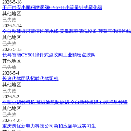
2026-5-18
工厂供应小面积喷雾阀CY5711小流量针式雾化阀
其他地区
已失效
2026-5-14
全自动辣椒果蔬清洗流水线 黄瓜蔬菜清洗设备 菠菜气泡清洗线
其他地区
已失效
2026-5-13
长粤智能CY501撞针式点胶阀工业精密点胶阀
其他地区
已失效
2026-5-4
长途代驾团队招聘代驾司机
其他地区
已失效
2026-5-2
小型火锅炒料机 辣椒油熬制炒锅 全自动炒蛋锅 化糖行星炒锅
其他地区
已失效
2026-4-25
重庆凯优新电力科技公司急招应届毕业实习生