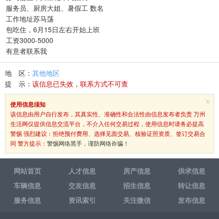
服务员、厨房大姐、暑假工 数名
工作地址苏马荡
包吃住，6月15日左右开始上班
工资3000-5000
有意者联系我
地 区：
其他地区
提 示：
该信息已失效，联系方式不可查
×
使用信息须知
该信息由用户自行发布，其真实性、准确性和合法性由信息发布者负责 万州
生活网仅提供信息交流平台，不介入任何交易过程，使用信息时请务必提高
警惕 强烈建议：拒绝预付费用、选择见面交易、核验证照资质、签订交易合
同 警方提示：
警惕网络黑手，谨防网络诈骗！
网站首页
人才信息
房产信息
供求信息
车辆信息
交友信息
招生信息
转让信息
服务信息
资讯索引
关注微信
发布信息