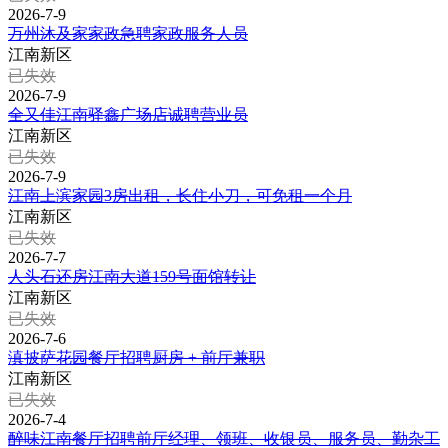
2026-7-9
万州沐及家家政急聘家政服务人员
江南新区
已失效
2026-7-9
全又佳江南驿鑫广场店诚聘营业员
江南新区
已失效
2026-7-9
江南上滨家园3房出租，长住小刀，可免租一个月
江南新区
已失效
2026-7-7
人头石还房江南大道159号面馆转让
江南新区
已失效
2026-7-6
滇披萨花园餐厅招聘厨房 + 前厅兼职
江南新区
已失效
2026-7-4
醉味江南餐厅招聘前厅经理、领班、收银员、服务员、勤杂工