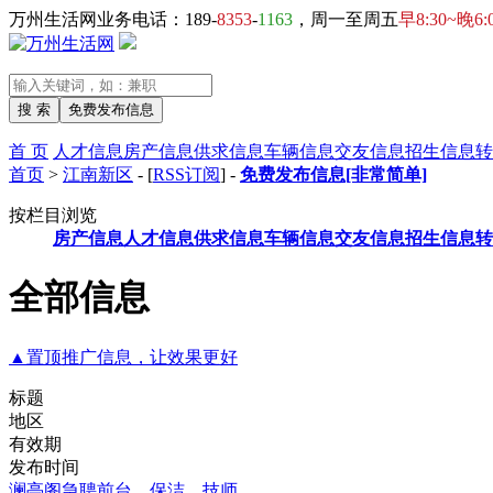
万州生活网业务电话：189-
8353
-
1163
，周一至周五
早8:30~晚6:
首 页
人才信息
房产信息
供求信息
车辆信息
交友信息
招生信息
转
首页
>
江南新区
- [
RSS订阅
] -
免费发布信息[非常简单]
按栏目浏览
房产信息
人才信息
供求信息
车辆信息
交友信息
招生信息
转
全部信息
▲置顶推广信息，让效果更好
标题
地区
有效期
发布时间
澜亭阁急聘前台，保洁，技师