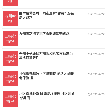
报
白羊镇紫金村：雨夜及时“转移” 五保
2023-7-22
万州时
老人成功
报
万州首封清华大学录取通知书送达
2023-7-22
三峡都
市报
开州小伙途经万州丢相机警方迅速为
2023-7-21
三峡都
其找回获赞许
市报
社保缴费基数上下限调整 灵活人员养
2023-7-21
三峡都
老保险 差
市报
小区粪池外溢 隔壁院坝遭殃 社区沟通
2023-7-20
三峡都
协调 商
市报