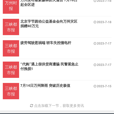
2023-7-18
万州时
起全区进
报
北京字节跳动公益基金会向万州灾区
2023-7-18
三峡都
捐赠40万元
市报
疲劳驾驶惹祸端 轿车失控撞电杆
2023-7-17
三峡都
市报
“代购”遇上假供货商遭骗 民警紧急止
2023-7-17
三峡都
付挽损1
市报
7月14日万州降雨 突破历史极值
2023-7-15
三峡都
市报
点击加载下一节，获取更多资讯