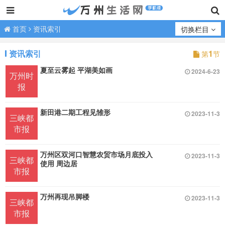
首页
资讯索引
切换栏目
资讯索引
1
第
节
夏至云雾起 平湖美如画
2024-6-23
万州时
报
新田港二期工程见雏形
2023-11-3
三峡都
市报
万州区双河口智慧农贸市场月底投入
2023-11-3
三峡都
使用 周边居
市报
万州再现吊脚楼
2023-11-3
三峡都
市报