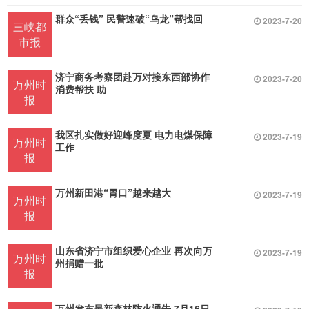
群众“丢钱” 民警速破“乌龙”帮找回
2023-7-20
三峡都
市报
济宁商务考察团赴万对接东西部协作
2023-7-20
万州时
消费帮扶 助
报
我区扎实做好迎峰度夏 电力电煤保障
2023-7-19
万州时
工作
报
万州新田港“胃口”越来越大
2023-7-19
万州时
报
山东省济宁市组织爱心企业 再次向万
2023-7-19
万州时
州捐赠一批
报
万州发布最新森林防火通告 7月16日