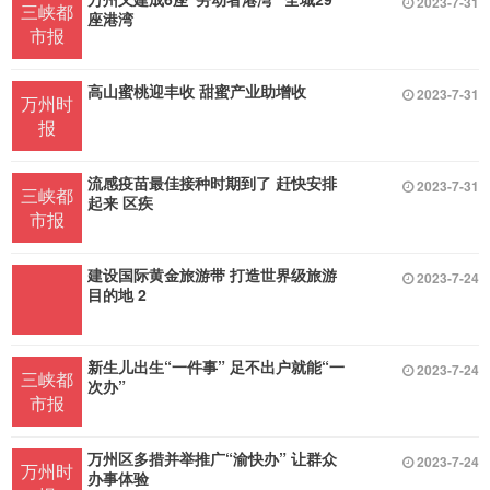
2023-7-31
三峡都
座港湾
市报
高山蜜桃迎丰收 甜蜜产业助增收
2023-7-31
万州时
报
流感疫苗最佳接种时期到了 赶快安排
2023-7-31
三峡都
起来 区疾
市报
建设国际黄金旅游带 打造世界级旅游
2023-7-24
目的地 2
新生儿出生“一件事” 足不出户就能“一
2023-7-24
三峡都
次办”
市报
万州区多措并举推广“渝快办” 让群众
2023-7-24
万州时
办事体验