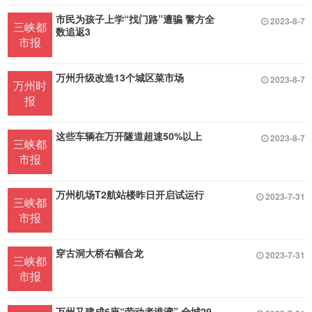
市民为孩子上学“找门路”遭骗 警方全
2023-8-7
三峡都
数追返3
市报
万州升级改造13个城区菜市场
2023-8-7
万州时
报
这些车辆在万开隧道超速50%以上
2023-8-7
三峡都
市报
万州机场T2航站楼昨日开启试运行
2023-7-31
三峡都
市报
穿古洞大桥右幅合龙
2023-7-31
三峡都
市报
万州又建成6座“劳动者港湾” 全城29