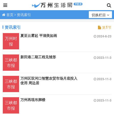
首页
资讯索引
切换栏目
资讯索引
1
第
节
夏至云雾起 平湖美如画
2024-6-23
万州时
报
新田港二期工程见雏形
2023-11-3
三峡都
市报
万州区双河口智慧农贸市场月底投入
2023-11-3
三峡都
使用 周边居
市报
万州再现吊脚楼
2023-11-3
三峡都
市报