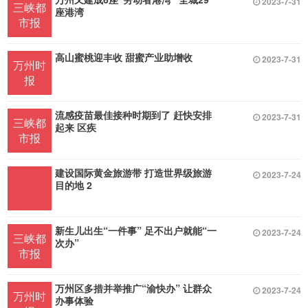
2023-7-31
三峡都
座港湾
市报
高山蜜桃迎丰收 甜蜜产业助增收
2023-7-31
万州时
报
流感疫苗最佳接种时期到了 赶快安排
2023-7-31
三峡都
起来 区疾
市报
建设国际黄金旅游带 打造世界级旅游
2023-7-24
目的地 2
新生儿出生“一件事” 足不出户就能“一
2023-7-24
三峡都
次办”
市报
万州区多措并举推广“渝快办” 让群众
2023-7-24
万州时
办事体验