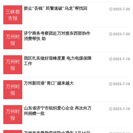
群众“丢钱” 民警速破“乌龙”帮找回
2023-7-20
三峡都
市报
济宁商务考察团赴万对接东西部协作
2023-7-20
万州时
消费帮扶 助
报
我区扎实做好迎峰度夏 电力电煤保障
2023-7-19
万州时
工作
报
万州新田港“胃口”越来越大
2023-7-19
万州时
报
山东省济宁市组织爱心企业 再次向万
2023-7-19
万州时
州捐赠一批
报
万州发布最新森林防火通告 7月16日