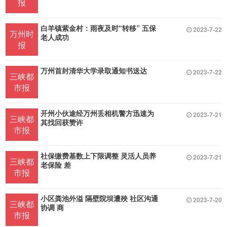
报
白羊镇紫金村：雨夜及时“转移” 五保
2023-7-22
万州时
老人成功
报
万州首封清华大学录取通知书送达
2023-7-22
三峡都
市报
开州小伙途经万州丢相机警方迅速为
2023-7-21
三峡都
其找回获赞许
市报
社保缴费基数上下限调整 灵活人员养
2023-7-21
三峡都
老保险 差
市报
小区粪池外溢 隔壁院坝遭殃 社区沟通
2023-7-20
三峡都
协调 商
市报