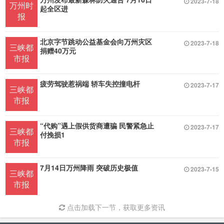
2023-7-18
万州时
起全区进
报
北京字节跳动公益基金会向万州灾区
2023-7-18
三峡都
捐赠40万元
市报
疲劳驾驶惹祸端 轿车失控撞电杆
2023-7-17
三峡都
市报
“代购”遇上假供货商遭骗 民警紧急止
2023-7-17
三峡都
付挽损1
市报
7月14日万州降雨 突破历史极值
2023-7-15
三峡都
市报
点击加载下一节，获取更多资讯