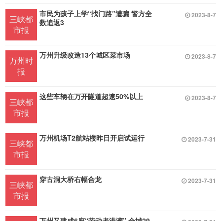
市民为孩子上学“找门路”遭骗 警方全
2023-8-7
三峡都
数追返3
市报
万州升级改造13个城区菜市场
2023-8-7
万州时
报
这些车辆在万开隧道超速50%以上
2023-8-7
三峡都
市报
万州机场T2航站楼昨日开启试运行
2023-7-31
三峡都
市报
穿古洞大桥右幅合龙
2023-7-31
三峡都
市报
万州又建成6座“劳动者港湾” 全城29