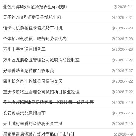
蓝色海岸k歌沐足急招养生spa技师
2026-8-1
天子路788号还房天子悦苑出租
2026-7-31
轻卡司机急招轻卡箱式货车司机
2026-7-28
个体招聘驾驶员，吃苦耐劳者优先
2026-7-28
万州十字空调急招普工
2026-7-28
万州区龙腾物业管理公司诚聘消防控制室
2026-7-27
好辛香烤鱼急聘前台收银员
2026-7-27
四川长久韵丰物流公司招聘文员
2026-7-22
重庆渝超物业管理公司急招项目物业经理
2026-7-22
蓝色海岸K歌沐足招聘客服、K歌技师、普足技师
2026-7-19
长安跨越汽配急招拖车
2026-7-16
天生城好辛香烤鱼诚聘美食主播
2026-7-10
周家坝富康源菜市场对面腊肉门市转让
2026-7-9