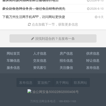
重庆简尚源兴招聘生鲜主播场控打包工
2026-6-10
豪众副食急聘业务员，做过食品销售的优先
2026-6-10
下载万州生活网手机APP，访问网站更快捷
今天
点击加载下一节，获取更多信息
没找到适合的？去发布一条
网站首页
人才信息
房产信息
供求信息
车辆信息
交友信息
招生信息
转让信息
服务信息
资讯索引
关注微信
发布信息
发布信息
置顶推广
关于网站
联系网站
渝公网安备50022802000406号
万州生活网业务电话：189-8353-1163