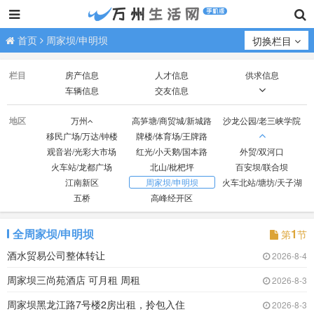
首页
周家坝/申明坝
切换栏目
栏目
房产信息
人才信息
供求信息
车辆信息
交友信息
招生信息
转让信息
服务信息
地区
万州
高笋塘/商贸城/新城路
沙龙公园/老三峡学院
移民广场/万达/钟楼
牌楼/体育场/王牌路
观音岩/光彩大市场
红光/小天鹅/国本路
外贸/双河口
火车站/龙都广场
北山/枇杷坪
百安坝/联合坝
江南新区
周家坝/申明坝
火车北站/塘坊/天子湖
五桥
高峰经开区
全周家坝/申明坝
1
第
节
酒水贸易公司整体转让
2026-8-4
周家坝三尚苑酒店 可月租 周租
2026-8-3
周家坝黑龙江路7号楼2房出租，拎包入住
2026-8-3