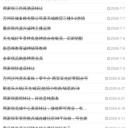
周家坝三尚苑酒店转让
2026-7-7
万州区储备粮有限公司原天城粮贸三楼3-2房招
2026-7-7
重庆简尚源兴诚聘主播运营
2026-7-7
天生城好辛香烤鱼急聘前台收银员、后厨切配
2026-7-6
新思维教育诚聘辅导教师
2026-7-6
全家优品购急聘营业员
2026-7-5
周家坝快递店转让
2026-7-2
万州沙河房东直租｜零中介 两室采光好带阳台可
2026-6-28
勤道乐火锅(天生城店)急招小吃岗/锅底岗/冰
2026-6-27
周家坝面馆转让，目前是纯面条
2026-6-21
周家坝北城中心美容转让，接收即可营业，有固定
2026-6-18
周家坝车管所救兵城自建社区98平出租，可住家
2026-6-11