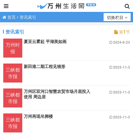
首页
资讯索引
切换栏目
资讯索引
1
第
节
夏至云雾起 平湖美如画
2024-6-23
万州时
报
新田港二期工程见雏形
2023-11-3
三峡都
市报
万州区双河口智慧农贸市场月底投入
2023-11-3
三峡都
使用 周边居
市报
万州再现吊脚楼
2023-11-3
三峡都
市报