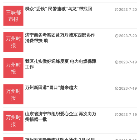
群众“丢钱” 民警速破“乌龙”帮找回
2023-7-20
三峡都
市报
济宁商务考察团赴万对接东西部协作
2023-7-20
万州时
消费帮扶 助
报
我区扎实做好迎峰度夏 电力电煤保障
2023-7-19
万州时
工作
报
万州新田港“胃口”越来越大
2023-7-19
万州时
报
山东省济宁市组织爱心企业 再次向万
2023-7-19
万州时
州捐赠一批
报
万州发布最新森林防火通告 7月16日