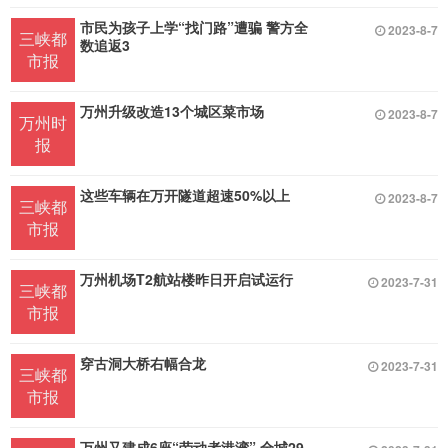
市民为孩子上学“找门路”遭骗 警方全
2023-8-7
三峡都
数追返3
市报
万州升级改造13个城区菜市场
2023-8-7
万州时
报
这些车辆在万开隧道超速50%以上
2023-8-7
三峡都
市报
万州机场T2航站楼昨日开启试运行
2023-7-31
三峡都
市报
穿古洞大桥右幅合龙
2023-7-31
三峡都
市报
万州又建成6座“劳动者港湾” 全城29