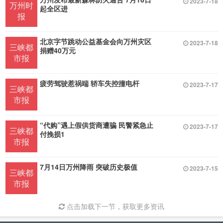
2023-7-18
万州时
起全区进
报
北京字节跳动公益基金会向万州灾区
2023-7-18
三峡都
捐赠40万元
市报
疲劳驾驶惹祸端 轿车失控撞电杆
2023-7-17
三峡都
市报
“代购”遇上假供货商遭骗 民警紧急止
2023-7-17
三峡都
付挽损1
市报
7月14日万州降雨 突破历史极值
2023-7-15
三峡都
市报
点击加载下一节，获取更多资讯