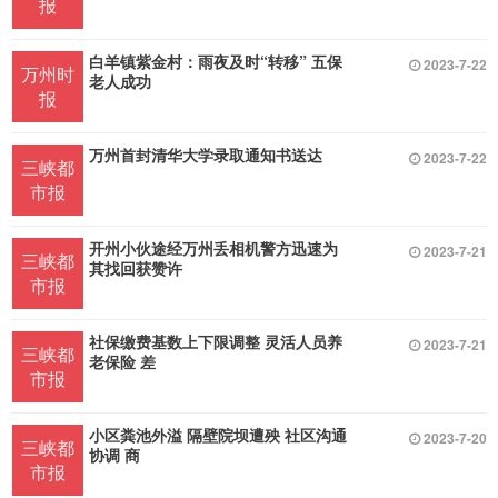
报
白羊镇紫金村：雨夜及时“转移” 五保
2023-7-22
万州时
老人成功
报
万州首封清华大学录取通知书送达
2023-7-22
三峡都
市报
开州小伙途经万州丢相机警方迅速为
2023-7-21
三峡都
其找回获赞许
市报
社保缴费基数上下限调整 灵活人员养
2023-7-21
三峡都
老保险 差
市报
小区粪池外溢 隔壁院坝遭殃 社区沟通
2023-7-20
三峡都
协调 商
市报