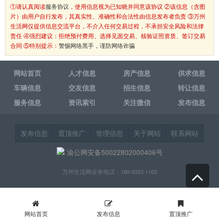
①请认真阅读
服务协议
，使用信息视为已知晓并同意该协议 ②该信息（含图
片）由用户自行发布，其真实性、准确性和合法性由信息发布者负责 ③万州
生活网仅提供信息交流平台，不介入任何交易过程，不承担安全风险和法律
责任 ④强烈建议：拒绝预付费用、选择见面交易、核验证照资质、签订交易
合同 ⑤特别提示：
警惕网络黑手，谨防网络诈骗
网站首页
人才信息
房产信息
供求信息
车辆信息
交友信息
招生信息
转让信息
服务信息
资讯索引
关注微信
发布信息
发布信息
置顶推广
管理信息
关于网站
联系网站
渝公网安备50022802000406号
万州生活网业务电话：189-8353-1163
网站首页
发布信息
置顶推广