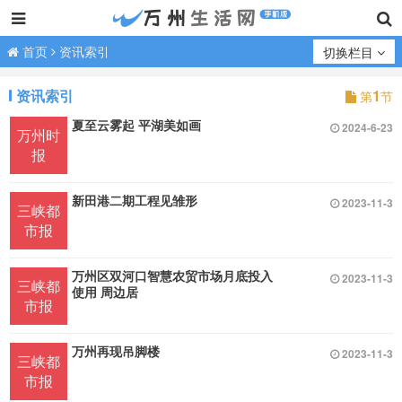
首页
资讯索引
切换栏目
资讯索引
1
第
节
夏至云雾起 平湖美如画
2024-6-23
万州时
报
新田港二期工程见雏形
2023-11-3
三峡都
市报
万州区双河口智慧农贸市场月底投入
2023-11-3
三峡都
使用 周边居
市报
万州再现吊脚楼
2023-11-3
三峡都
市报