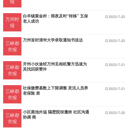
报
白羊镇紫金村：雨夜及时“转移” 五保
2023-7-22
万州时
老人成功
报
万州首封清华大学录取通知书送达
2023-7-22
三峡都
市报
开州小伙途经万州丢相机警方迅速为
2023-7-21
三峡都
其找回获赞许
市报
社保缴费基数上下限调整 灵活人员养
2023-7-21
三峡都
老保险 差
市报
小区粪池外溢 隔壁院坝遭殃 社区沟通
2023-7-20
三峡都
协调 商
市报