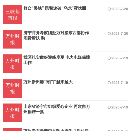
群众“丢钱” 民警速破“乌龙”帮找回
2023-7-20
三峡都
市报
济宁商务考察团赴万对接东西部协作
2023-7-20
万州时
消费帮扶 助
报
我区扎实做好迎峰度夏 电力电煤保障
2023-7-19
万州时
工作
报
万州新田港“胃口”越来越大
2023-7-19
万州时
报
山东省济宁市组织爱心企业 再次向万
2023-7-19
万州时
州捐赠一批
报
万州发布最新森林防火通告 7月16日