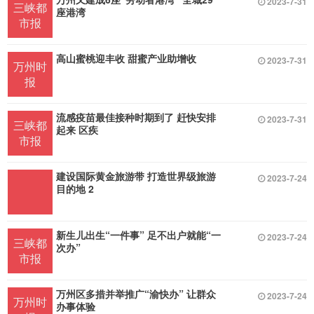
2023-7-31
三峡都
座港湾
市报
高山蜜桃迎丰收 甜蜜产业助增收
2023-7-31
万州时
报
流感疫苗最佳接种时期到了 赶快安排
2023-7-31
三峡都
起来 区疾
市报
建设国际黄金旅游带 打造世界级旅游
2023-7-24
目的地 2
新生儿出生“一件事” 足不出户就能“一
2023-7-24
三峡都
次办”
市报
万州区多措并举推广“渝快办” 让群众
2023-7-24
万州时
办事体验