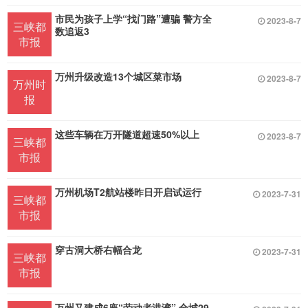
市民为孩子上学“找门路”遭骗 警方全
2023-8-7
三峡都
数追返3
市报
万州升级改造13个城区菜市场
2023-8-7
万州时
报
这些车辆在万开隧道超速50%以上
2023-8-7
三峡都
市报
万州机场T2航站楼昨日开启试运行
2023-7-31
三峡都
市报
穿古洞大桥右幅合龙
2023-7-31
三峡都
市报
万州又建成6座“劳动者港湾” 全城29