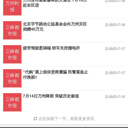
2023-7-18
万州时
起全区进
报
北京字节跳动公益基金会向万州灾区
2023-7-18
三峡都
捐赠40万元
市报
疲劳驾驶惹祸端 轿车失控撞电杆
2023-7-17
三峡都
市报
“代购”遇上假供货商遭骗 民警紧急止
2023-7-17
三峡都
付挽损1
市报
7月14日万州降雨 突破历史极值
2023-7-15
三峡都
市报
点击加载下一节，获取更多资讯