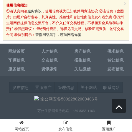
×
使用信息须知
①请认真阅读
服务协议
，使用信息视为已知晓并同意该协议 ②该信息（含图
片）由用户自行发布，其真实性、准确性和合法性由信息发布者负责 ③万州
生活网仅提供信息交流平台，不介入任何交易过程，不承担安全风险和法律
责任 ④强烈建议：拒绝预付费用、选择见面交易、核验证照资质、签订交易
合同 ⑤特别提示：
警惕网络黑手，谨防网络诈骗
网站首页
人才信息
房产信息
供求信息
车辆信息
交友信息
招生信息
转让信息
服务信息
资讯索引
关注微信
发布信息
发布信息
置顶推广
管理信息
关于网站
联系网站
渝公网安备50022802000406号
万州生活网业务电话：189-8353-1163
网站首页
发布信息
置顶推广