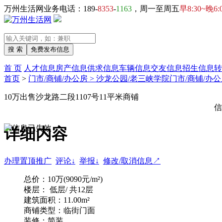
万州生活网业务电话：189-
8353
-
1163
，周一至周五
早8:30~晚6:
首 页
人才信息
房产信息
供求信息
车辆信息
交友信息
招生信息
转
首页
>
门市/商铺/办公房 > 沙龙公园/老三峡学院门市/商铺/办
10万出售沙龙路二段1107号11平米商铺
信
详细内容
办理置顶推广
评论↓
举报↓
修改/取消信息↗
总价：10万(9090元/m²)
楼层： 低层/ 共12层
建筑面积：11.00m²
商铺类型：临街门面
装修：简装