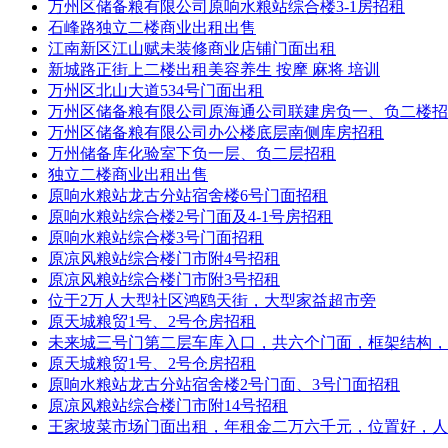
万州区储备粮有限公司原响水粮站综合楼3-1房招租
石峰路独立二楼商业出租出售
江南新区江山赋未装修商业店铺门面出租
新城路正街上二楼出租美容养生 按摩 麻将 培训
万州区北山大道534号门面出租
万州区储备粮有限公司原海通公司联建房负一、负二楼招
万州区储备粮有限公司办公楼底层南侧库房招租
万州储备库化验室下负一层、负二层招租
独立二楼商业出租出售
原响水粮站龙古分站宿舍楼6号门面招租
原响水粮站综合楼2号门面及4-1号房招租
原响水粮站综合楼3号门面招租
原凉风粮站综合楼门市附4号招租
原凉风粮站综合楼门市附3号招租
位于2万人大型社区鸿鸥天街，大型家益超市旁
原天城粮贸1号、2号仓房招租
未来城三号门第二层车库入口，共六个门面，框架结构，
原天城粮贸1号、2号仓房招租
原响水粮站龙古分站宿舍楼2号门面、3号门面招租
原凉风粮站综合楼门市附14号招租
王家坡菜市场门面出租，年租金二万六千元，位置好，人