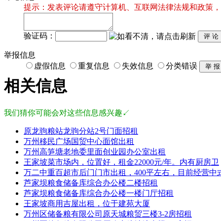
提示：发表评论请遵守计算机、互联网法律法规和政策，
验证码：
举报信息
虚假信息
重复信息
失效信息
分类错误
相关信息
我们猜你可能会对这些信息感兴趣↙
原龙驹粮站龙驹分站2号门面招租
万州移民广场国贸中心面馆出租
万州高笋塘老地委里面创业园办公室出租
王家坡菜市场内，位置好，租金22000元/年。内有厨房卫
万二中重百超市后门门市出租，400平左右，目前经营中
芦家坝粮食储备库综合办公楼二楼招租
芦家坝粮食储备库综合办公楼一楼门厅招租
王家坡商用吉屋出租，位于建苑大厦
万州区储备粮有限公司原天城粮贸三楼3-2房招租