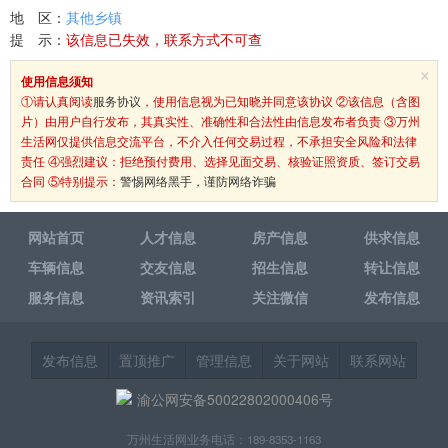
地 区：
其他乡镇
提 示：
该信息已失效，联系方式不可查
×
使用信息须知
①请认真阅读
服务协议
，使用信息视为已知晓并同意该协议 ②该信息（含图
片）由用户自行发布，其真实性、准确性和合法性由信息发布者负责 ③万州
生活网仅提供信息交流平台，不介入任何交易过程，不承担安全风险和法律
责任 ④强烈建议：拒绝预付费用、选择见面交易、核验证照资质、签订交易
合同 ⑤特别提示：
警惕网络黑手，谨防网络诈骗
网站首页
人才信息
房产信息
供求信息
车辆信息
交友信息
招生信息
转让信息
服务信息
资讯索引
关注微信
发布信息
发布信息
置顶推广
管理信息
关于网站
联系网站
渝公网安备50022802000406号
万州生活网业务电话：189-8353-1163