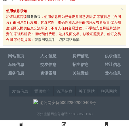
×
使用信息须知
①请认真阅读
服务协议
，使用信息视为已知晓并同意该协议 ②该信息（含图
片）由用户自行发布，其真实性、准确性和合法性由信息发布者负责 ③万州
生活网仅提供信息交流平台，不介入任何交易过程，不承担安全风险和法律
责任 ④强烈建议：拒绝预付费用、选择见面交易、核验证照资质、签订交易
合同 ⑤特别提示：
警惕网络黑手，谨防网络诈骗
网站首页
人才信息
房产信息
供求信息
车辆信息
交友信息
招生信息
转让信息
服务信息
资讯索引
关注微信
发布信息
发布信息
置顶推广
管理信息
关于网站
联系网站
渝公网安备50022802000406号
万州生活网业务电话：189-8353-1163