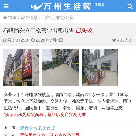
首页
房产信息
门市/商铺/办公房
石峰路独立二楼商业出租出售
已失效
编号：
34299
2026年7月4日
403人次
商业位于石峰路摩登楼盘，临街二楼，建面270余平米，露台150余
平米，独立上下双梯道。交通方便、独家无干扰、室内带烟道。周边
生活便利、居民集中，宜办公、餐饮、娱乐、培训、网咖等业态。
*所示面积为建筑面积，最终以房产实测为准
地 区：
观音岩/光彩大市场
提 示：
该信息已失效，联系方式不可查