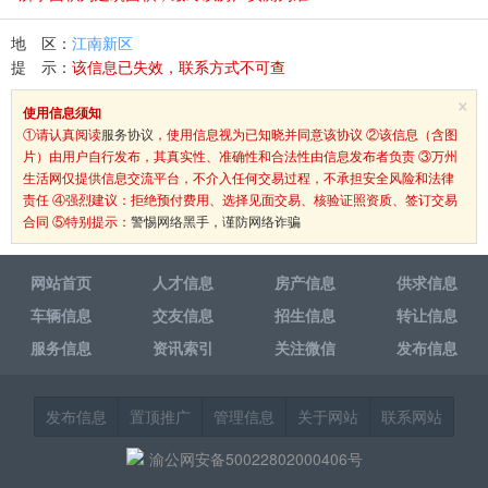
地 区：
江南新区
提 示：
该信息已失效，联系方式不可查
×
使用信息须知
①请认真阅读
服务协议
，使用信息视为已知晓并同意该协议 ②该信息（含图
片）由用户自行发布，其真实性、准确性和合法性由信息发布者负责 ③万州
生活网仅提供信息交流平台，不介入任何交易过程，不承担安全风险和法律
责任 ④强烈建议：拒绝预付费用、选择见面交易、核验证照资质、签订交易
合同 ⑤特别提示：
警惕网络黑手，谨防网络诈骗
网站首页
人才信息
房产信息
供求信息
车辆信息
交友信息
招生信息
转让信息
服务信息
资讯索引
关注微信
发布信息
发布信息
置顶推广
管理信息
关于网站
联系网站
渝公网安备50022802000406号