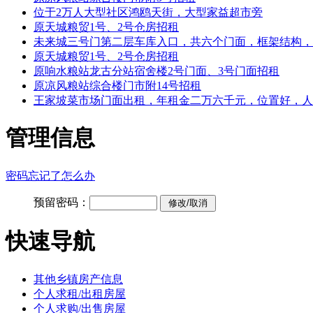
位于2万人大型社区鸿鸥天街，大型家益超市旁
原天城粮贸1号、2号仓房招租
未来城三号门第二层车库入口，共六个门面，框架结构，
原天城粮贸1号、2号仓房招租
原响水粮站龙古分站宿舍楼2号门面、3号门面招租
原凉风粮站综合楼门市附14号招租
王家坡菜市场门面出租，年租金二万六千元，位置好，人
管理信息
密码忘记了怎么办
预留密码：
快速导航
其他乡镇房产信息
个人求租/出租房屋
个人求购/出售房屋