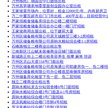
万州移民广场国贸中心面馆出租
万州高笋塘老地委里面创业园办公室出租
王家坡菜市场内，位置好，租金22000元/年。内有厨房卫
万二中重百超市后门门市出租，400平左右，目前经营中
芦家坝粮食储备库综合办公楼二楼招租
芦家坝粮食储备库综合办公楼一楼门厅招租
王家坡商用吉屋出租，位于建苑大厦
万州区储备粮有限公司原天城粮贸三楼3-2房招租
万州区储备粮有限公司原响水粮站综合楼3-1房招租
石峰路独立二楼商业出租出售
江南新区江山赋未装修商业店铺门面出租
新城路正街上二楼出租美容养生 按摩 麻将 培训
万州区北山大道534号门面出租
万州区储备粮有限公司原海通公司联建房负一、负二楼招
万州区储备粮有限公司办公楼底层南侧库房招租
万州储备库化验室下负一层、负二层招租
独立二楼商业出租出售
原响水粮站龙古分站宿舍楼6号门面招租
原响水粮站综合楼2号门面及4-1号房招租
原响水粮站综合楼3号门面招租
原凉风粮站综合楼门市附4号招租
原凉风粮站综合楼门市附3号招租