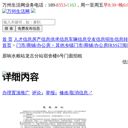
万州生活网业务电话：189-
8353
-
1163
，周一至周五
早8:30~晚6:
首 页
人才信息
房产信息
供求信息
车辆信息
交友信息
招生信息
转
首页
>
门市/商铺/办公房 > 其他乡镇门市/商铺/办公房
[
RSS订阅
原响水粮站龙古分站宿舍楼6号门面招租
信
详细内容
办理置顶推广
评论↓
举报↓
修改/取消信息↗