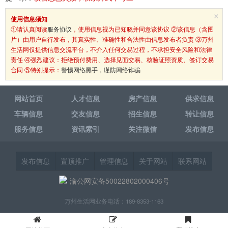
×
使用信息须知
①请认真阅读
服务协议
，使用信息视为已知晓并同意该协议 ②该信息（含图
片）由用户自行发布，其真实性、准确性和合法性由信息发布者负责 ③万州
生活网仅提供信息交流平台，不介入任何交易过程，不承担安全风险和法律
责任 ④强烈建议：拒绝预付费用、选择见面交易、核验证照资质、签订交易
合同 ⑤特别提示：
警惕网络黑手，谨防网络诈骗
网站首页
人才信息
房产信息
供求信息
车辆信息
交友信息
招生信息
转让信息
服务信息
资讯索引
关注微信
发布信息
发布信息
置顶推广
管理信息
关于网站
联系网站
渝公网安备50022802000406号
万州生活网业务电话：189-8353-1163