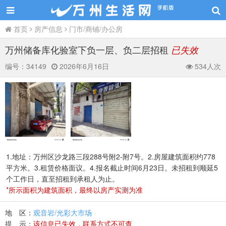
首页
房产信息
门市/商铺/办公房
万州储备库化验室下负一层、负二层招租
已失效
编号：
34149
2026年6月16日
534人次
1.地址：万州区沙龙路三段288号附2-附7号。2.房屋建筑面积约778
平方米。3.租赁价格面议。4.报名截止时间6月23日。未招租到顺延5
个工作日，直至招租到承租人为止。
*所示面积为建筑面积，最终以房产实测为准
地 区：
观音岩/光彩大市场
提 示：
该信息已失效，联系方式不可查