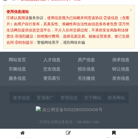
×
使用信息须知
①请认真阅读
服务协议
，使用信息视为已知晓并同意该协议 ②该信息（含图
片）由用户自行发布，其真实性、准确性和合法性由信息发布者负责 ③万州
生活网仅提供信息交流平台，不介入任何交易过程，不承担安全风险和法律
责任 ④强烈建议：拒绝预付费用、选择见面交易、核验证照资质、签订交易
合同 ⑤特别提示：
警惕网络黑手，谨防网络诈骗
网站首页
人才信息
房产信息
供求信息
车辆信息
交友信息
招生信息
转让信息
服务信息
资讯索引
关注微信
发布信息
发布信息
置顶推广
管理信息
关于网站
联系网站
渝公网安备50022802000406号
万州生活网业务电话：189-8353-1163