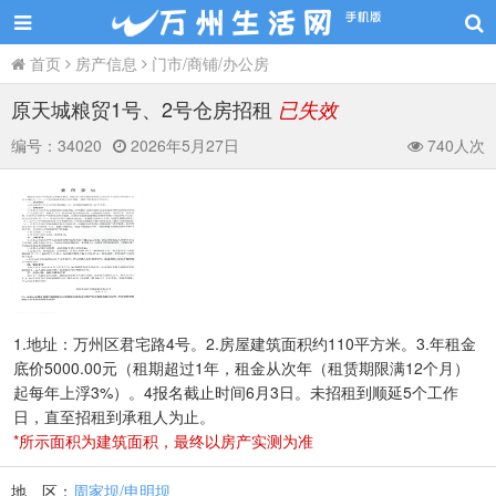
首页
房产信息
门市/商铺/办公房
原天城粮贸1号、2号仓房招租
已失效
编号：
34020
2026年5月27日
740人次
1.地址：万州区君宅路4号。2.房屋建筑面积约110平方米。3.年租金
底价5000.00元（租期超过1年，租金从次年（租赁期限满12个月）
起每年上浮3%）。4报名截止时间6月3日。未招租到顺延5个工作
日，直至招租到承租人为止。
*所示面积为建筑面积，最终以房产实测为准
地 区：
周家坝/申明坝