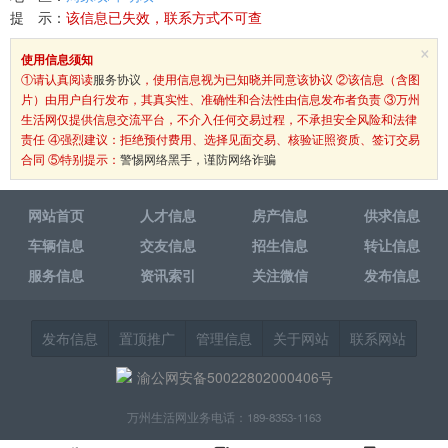
提 示：
该信息已失效，联系方式不可查
×
使用信息须知
①请认真阅读
服务协议
，使用信息视为已知晓并同意该协议 ②该信息（含图
片）由用户自行发布，其真实性、准确性和合法性由信息发布者负责 ③万州
生活网仅提供信息交流平台，不介入任何交易过程，不承担安全风险和法律
责任 ④强烈建议：拒绝预付费用、选择见面交易、核验证照资质、签订交易
合同 ⑤特别提示：
警惕网络黑手，谨防网络诈骗
网站首页
人才信息
房产信息
供求信息
车辆信息
交友信息
招生信息
转让信息
服务信息
资讯索引
关注微信
发布信息
发布信息
置顶推广
管理信息
关于网站
联系网站
渝公网安备50022802000406号
万州生活网业务电话：189-8353-1163