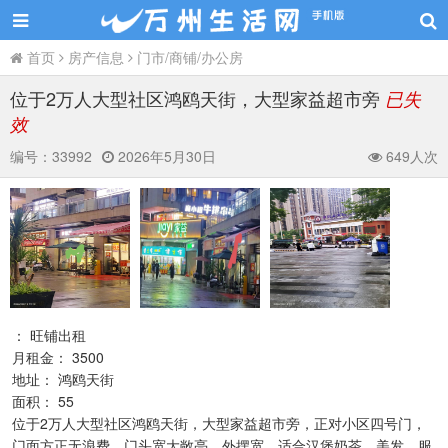
首页
房产信息
门市/商铺/办公房
位于2万人大型社区鸿鸥天街，大型家益超市旁
已失
效
编号：
33992
2026年5月30日
649人次
： 旺铺出租
月租金： 3500
地址： 鸿鸥天街
面积： 55
位于2万人大型社区鸿鸥天街，大型家益超市旁，正对小区四号门，
门面方正无浪费，门头宽大敞亮，外摆宽。适合汉堡奶茶、美发、服