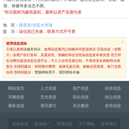
装、保健等多业态不限。
*所示面积为建筑面积，最终以房产实测为准
地 区：
观音岩/光彩大市场
提 示：
该信息已失效，联系方式不可查
×
使用信息须知
①请认真阅读
服务协议
，使用信息视为已知晓并同意该协议 ②该信息（含图
片）由用户自行发布，其真实性、准确性和合法性由信息发布者负责 ③万州
生活网仅提供信息交流平台，不介入任何交易过程，不承担安全风险和法律
责任 ④强烈建议：拒绝预付费用、选择见面交易、核验证照资质、签订交易
合同 ⑤特别提示：
警惕网络黑手，谨防网络诈骗
网站首页
人才信息
房产信息
供求信息
车辆信息
交友信息
招生信息
转让信息
服务信息
资讯索引
关注微信
发布信息
发布信息
置顶推广
管理信息
关于网站
联系网站