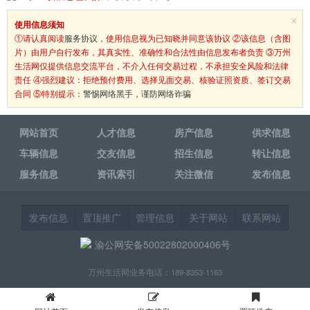
×
使用信息须知
①请认真阅读
服务协议
，使用信息视为已知晓并同意该协议 ②该信息（含图
片）由用户自行发布，其真实性、准确性和合法性由信息发布者负责 ③万州
生活网仅提供信息交流平台，不介入任何交易过程，不承担安全风险和法律
责任 ④强烈建议：拒绝预付费用、选择见面交易、核验证照资质、签订交易
合同 ⑤特别提示：
警惕网络黑手，谨防网络诈骗
网站首页
人才信息
房产信息
供求信息
车辆信息
交友信息
招生信息
转让信息
服务信息
资讯索引
关注微信
发布信息
发布信息
置顶推广
管理信息
关于网站
联系网站
渝公网安备50022802000406号
万州生活网业务电话：189-8353-1163