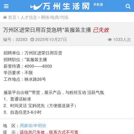
首页
人才信息
网络/电商/代练
万州区进荣日用百货急聘*装服装主播
已失效
编号：
32283
2025年10月27日
1033人次
招聘单位：万州区进荣日用百货
招聘职位：*装服装主播
薪资待遇：4000——6000
学历要求：不限
工作地点：映水路26号
服装平台出镜**带货，展示产品，与粉丝互动 活跃气氛
1、普通话标准
2、时间灵活 宝妈优先（方便接送孩子）
3、自选任意3-6小时
地 区：
周家坝/申明坝
提 示：
该信息已失效，联系方式不可查