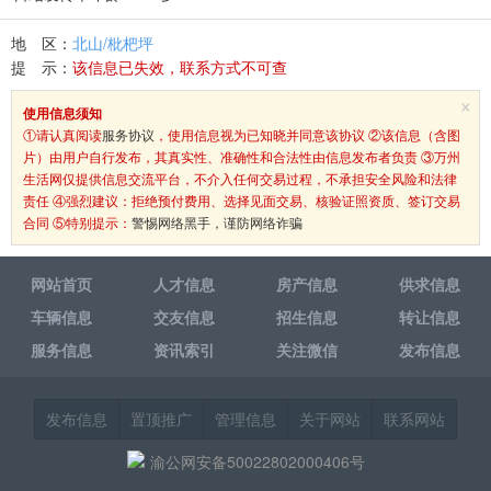
地 区：
北山/枇杷坪
提 示：
该信息已失效，联系方式不可查
×
使用信息须知
①请认真阅读
服务协议
，使用信息视为已知晓并同意该协议 ②该信息（含图
片）由用户自行发布，其真实性、准确性和合法性由信息发布者负责 ③万州
生活网仅提供信息交流平台，不介入任何交易过程，不承担安全风险和法律
责任 ④强烈建议：拒绝预付费用、选择见面交易、核验证照资质、签订交易
合同 ⑤特别提示：
警惕网络黑手，谨防网络诈骗
网站首页
人才信息
房产信息
供求信息
车辆信息
交友信息
招生信息
转让信息
服务信息
资讯索引
关注微信
发布信息
发布信息
置顶推广
管理信息
关于网站
联系网站
渝公网安备50022802000406号