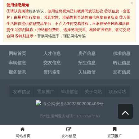
×
使用信息须知
①请认真阅读
服务协议
，使用信息视为已知晓并同意该协议 ②该信息（含图
片）由用户自行发布，其真实性、准确性和合法性由信息发布者负责 ③万州
生活网仅提供信息交流平台，不介入任何交易过程，不承担安全风险和法律
责任 ④强烈建议：拒绝预付费用、选择见面交易、核验证照资质、签订交易
合同 ⑤特别提示：
警惕网络黑手，谨防网络诈骗
网站首页
人才信息
房产信息
供求信息
车辆信息
交友信息
招生信息
转让信息
服务信息
资讯索引
关注微信
发布信息
发布信息
置顶推广
管理信息
关于网站
联系网站
渝公网安备50022802000406号
万州生活网业务电话：189-8353-1163
网站首页
发布信息
置顶推广