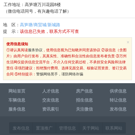
工作地址：高笋塘万川花园8楼
（微信电话同号，有兴趣电话了解）
地 区：
高笋塘/商贸城/新城路
提 示：
该信息已失效，联系方式不可查
×
使用信息须知
①请认真阅读
服务协议
，使用信息视为已知晓并同意该协议 ②该信息（含图
片）由用户自行发布，其真实性、准确性和合法性由信息发布者负责 ③万州
生活网仅提供信息交流平台，不介入任何交易过程，不承担安全风险和法律
责任 ④强烈建议：拒绝预付费用、选择见面交易、核验证照资质、签订交易
合同 ⑤特别提示：
警惕网络黑手，谨防网络诈骗
网站首页
人才信息
房产信息
供求信息
车辆信息
交友信息
招生信息
转让信息
服务信息
资讯索引
关注微信
发布信息
发布信息
置顶推广
管理信息
关于网站
联系网站