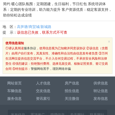
简约 暖心团队氛围：定期团建，生日福利，节日红包 系统培训体
系：定期的专业培训，助力能力提升 客户资源优质：稳定客源支持，
助你轻松达成业绩
地 区：
高笋塘/商贸城/新城路
提 示：
该信息已失效，联系方式不可查
×
使用信息须知
①请认真阅读
服务协议
，使用信息视为已知晓并同意该协议 ②该信息（含图
片）由用户自行发布，其真实性、准确性和合法性由信息发布者负责 ③万州
生活网仅提供信息交流平台，不介入任何交易过程，不承担安全风险和法律
责任 ④强烈建议：拒绝预付费用、选择见面交易、核验证照资质、签订交易
合同 ⑤特别提示：
警惕网络黑手，谨防网络诈骗
网站首页
人才信息
房产信息
供求信息
车辆信息
交友信息
招生信息
转让信息
服务信息
资讯索引
关注微信
发布信息
发布信息
置顶推广
管理信息
关于网站
联系网站