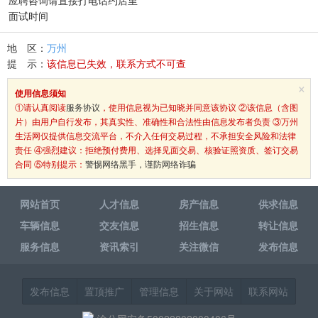
应聘咨询请直接打电话约店里
面试时间
地 区：
万州
提 示：
该信息已失效，联系方式不可查
×
使用信息须知
①请认真阅读
服务协议
，使用信息视为已知晓并同意该协议 ②该信息（含图
片）由用户自行发布，其真实性、准确性和合法性由信息发布者负责 ③万州
生活网仅提供信息交流平台，不介入任何交易过程，不承担安全风险和法律
责任 ④强烈建议：拒绝预付费用、选择见面交易、核验证照资质、签订交易
合同 ⑤特别提示：
警惕网络黑手，谨防网络诈骗
网站首页
人才信息
房产信息
供求信息
车辆信息
交友信息
招生信息
转让信息
服务信息
资讯索引
关注微信
发布信息
发布信息
置顶推广
管理信息
关于网站
联系网站