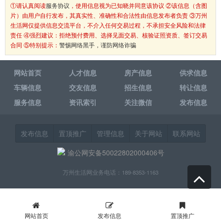
①请认真阅读
服务协议
，使用信息视为已知晓并同意该协议 ②该信息（含图
片）由用户自行发布，其真实性、准确性和合法性由信息发布者负责 ③万州
生活网仅提供信息交流平台，不介入任何交易过程，不承担安全风险和法律
责任 ④强烈建议：拒绝预付费用、选择见面交易、核验证照资质、签订交易
合同 ⑤特别提示：
警惕网络黑手，谨防网络诈骗
网站首页
人才信息
房产信息
供求信息
车辆信息
交友信息
招生信息
转让信息
服务信息
资讯索引
关注微信
发布信息
发布信息
置顶推广
管理信息
关于网站
联系网站
渝公网安备50022802000406号
万州生活网业务电话：189-8353-1163
网站首页
发布信息
置顶推广