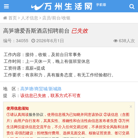
首页
人才信息
店员/前台/收银
高笋塘爱吾斯酒店招聘前台
已失效
编号：
34055
2026年6月1日
638人次
工作内容：接待，收银，及前台日常事务
工作时间：上一天休一天，晚上有值班室休息
工资待遇：底薪+提成
工作要求：有亲和力，具有服务态度，有无工作经验都行。
地 区：
高笋塘/商贸城/新城路
提 示：
该信息已失效，联系方式不可查
×
使用信息须知
①请认真阅读
服务协议
，使用信息视为已知晓并同意该协议 ②该信息（含图
片）由用户自行发布，其真实性、准确性和合法性由信息发布者负责 ③万州
生活网仅提供信息交流平台，不介入任何交易过程，不承担安全风险和法律
责任 ④强烈建议：拒绝预付费用、选择见面交易、核验证照资质、签订交易