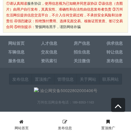
①请认真阅读
服务协议
，使用信息视为已知晓并同意该协议 ②该信息（含图
片）由用户自行发布，其真实性、准确性和合法性由信息发布者负责 ③万州
生活网仅提供信息交流平台，不介入任何交易过程，不承担安全风险和法律
责任 ④强烈建议：拒绝预付费用、选择见面交易、核验证照资质、签订交易
合同 ⑤特别提示：
警惕网络黑手，谨防网络诈骗
网站首页
人才信息
房产信息
供求信息
车辆信息
交友信息
招生信息
转让信息
服务信息
资讯索引
关注微信
发布信息
发布信息
置顶推广
管理信息
关于网站
联系网站
渝公网安备50022802000406号
万州生活网业务电话：189-8353-1163
网站首页
发布信息
置顶推广