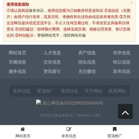
×
使用信息须知
①请认真阅读
服务协议
，使用信息视为已知晓并同意该协议 ②该信息（含图
片）由用户自行发布，其真实性、准确性和合法性由信息发布者负责 ③万州
生活网仅提供信息交流平台，不介入任何交易过程，不承担安全风险和法律
责任 ④强烈建议：拒绝预付费用、选择见面交易、核验证照资质、签订交易
合同 ⑤特别提示：
警惕网络黑手，谨防网络诈骗
网站首页
人才信息
房产信息
供求信息
车辆信息
交友信息
招生信息
转让信息
服务信息
资讯索引
关注微信
发布信息
发布信息
置顶推广
管理信息
关于网站
联系网站
渝公网安备50022802000406号
万州生活网业务电话：189-8353-1163
网站首页
发布信息
置顶推广