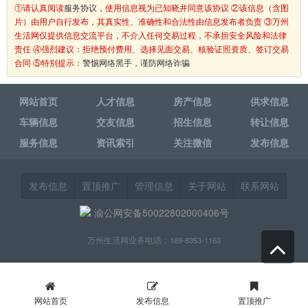
①请认真阅读
服务协议
，使用信息视为已知晓并同意该协议 ②该信息（含图
片）由用户自行发布，其真实性、准确性和合法性由信息发布者负责 ③万州
生活网仅提供信息交流平台，不介入任何交易过程，不承担安全风险和法律
责任 ④强烈建议：拒绝预付费用、选择见面交易、核验证照资质、签订交易
合同 ⑤特别提示：
警惕网络黑手，谨防网络诈骗
网站首页
人才信息
房产信息
供求信息
车辆信息
交友信息
招生信息
转让信息
服务信息
资讯索引
关注微信
发布信息
发布信息
置顶推广
管理信息
关于网站
联系网站
渝公网安备50022802000406号
万州生活网业务电话：189-8353-1163
网站首页
发布信息
置顶推广