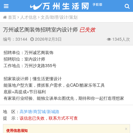
首页
人才信息
文员/助理/设计/策划
万州诚艺阁装饰招聘室内设计师
已失效
编号：
33144
2026年2月3日
1345人次
招聘单位：万州诚艺阁装饰
招聘职位：室内设计师
工作地点：万州沙龙路355号
招家装设计师｜懂生活更懂设计
能落地户型方案，擅抓客户需求，会CAD/酷家乐等工具
底薪+高提成+节日福利
有家装行业经验、能独立谈单出图优先，期待和你一起打造理想家
地 区：
高笋塘/商贸城/新城路
提 示：
该信息已失效，联系方式不可查
×
使用信息须知