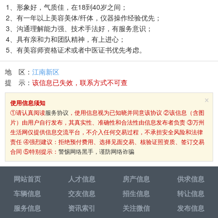
1、形象好，气质佳，在18到40岁之间；
2、有一年以上美容美体/纤体，仪器操作经验优先；
3、沟通理解能力强、技术手法好，有服务意识；
4、具有亲和力和团队精神，有上进心；
5、有美容师资格证术或者中医证书优先考虑。
地 区：
江南新区
提 示：
该信息已失效，联系方式不可查
×
使用信息须知
①请认真阅读
服务协议
，使用信息视为已知晓并同意该协议 ②该信息（含图
片）由用户自行发布，其真实性、准确性和合法性由信息发布者负责 ③万州
生活网仅提供信息交流平台，不介入任何交易过程，不承担安全风险和法律
责任 ④强烈建议：拒绝预付费用、选择见面交易、核验证照资质、签订交易
合同 ⑤特别提示：
警惕网络黑手，谨防网络诈骗
网站首页
人才信息
房产信息
供求信息
车辆信息
交友信息
招生信息
转让信息
服务信息
资讯索引
关注微信
发布信息