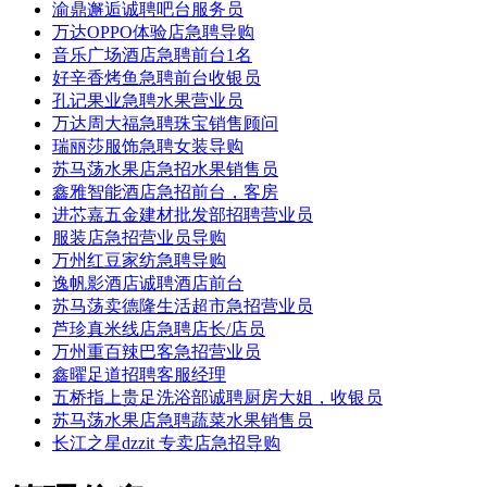
渝鼎邂逅诚聘吧台服务员
万达OPPO体验店急聘导购
音乐广场酒店急聘前台1名
好辛香烤鱼急聘前台收银员
孔记果业急聘水果营业员
万达周大福急聘珠宝销售顾问
瑞丽莎服饰急聘女装导购
苏马荡水果店急招水果销售员
鑫雅智能酒店急招前台，客房
进芯嘉五金建材批发部招聘营业员
服装店急招营业员导购
万州红豆家纺急聘导购
逸帆影酒店诚聘酒店前台
苏马荡卖德隆生活超市急招营业员
芦珍真米线店急聘店长/店员
万州重百辣巴客急招营业员
鑫曜足道招聘客服经理
五桥指上贵足洗浴部诚聘厨房大姐，收银员
苏马荡水果店急聘蔬菜水果销售员
长江之星dzzit 专卖店急招导购