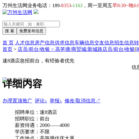
万州生活网业务电话：189-
8353
-
1163
，周一至周五
早8:30~晚6:
首 页
人才信息
房产信息
供求信息
车辆信息
交友信息
招生信息
转
首页
>
店员/前台/收银 > 高笋塘/商贸城/新城路店员/前台/收银
[
速8酒店急招前台，有经验者优先
信
详细内容
办理置顶推广
评论↓
举报↓
修改/取消信息↗
招聘单位：速8酒店
招聘职位：前台
薪资待遇：2000——4000
学历要求：不限
工作地点：高笋塘佳庆大厦