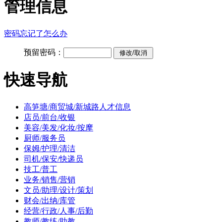
管理信息
密码忘记了怎么办
预留密码：
快速导航
高笋塘/商贸城/新城路人才信息
店员/前台/收银
美容/美发/化妆/按摩
厨师/服务员
保姆/护理/清洁
司机/保安/快递员
技工/普工
业务/销售/营销
文员/助理/设计/策划
财会/出纳/库管
经营/行政/人事/后勤
教师/教练/助教