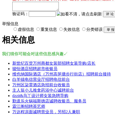
验证码：
举报信息
虚假信息
重复信息
失效信息
分类错误
相关信息
我们猜你可能会对这些信息感兴趣↙
新世纪百货万州商都女装部招聘女装导购/店长
骏怡酒店招聘超市收银员
维也纳国际酒店（万州高笋塘步行街店）招聘前台接待
白羊镇电信营业厅招聘电信前台
万州区柒霏酒店急招前台收银员
主人翁小儿推拿药浴中心诚聘前台
dzzit&乌丫设计师女装急聘导购
勤道乐火锅福斯德店诚聘收银员、服务员
霖江阁招聘茶艺师
万达程凉面诚聘营业员，另招2人兼职